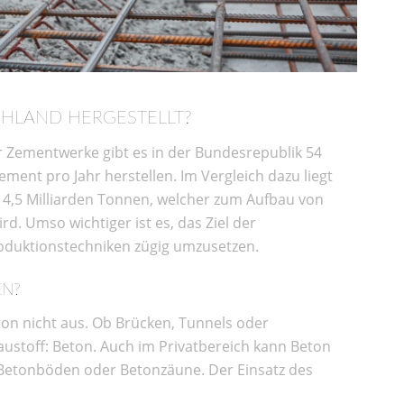
CHLAND HERGESTELLT?
Zementwerke gibt es in der Bundesrepublik 54
ment pro Jahr herstellen. Im Vergleich dazu liegt
 4,5 Milliarden Tonnen, welcher zum Aufbau von
rd. Umso wichtiger ist es, das Ziel der
oduktionstechniken zügig umzusetzen.
EN?
n nicht aus. Ob Brücken, Tunnels oder
ustoff: Beton. Auch im Privatbereich kann Beton
 Betonböden oder Betonzäune. Der Einsatz des