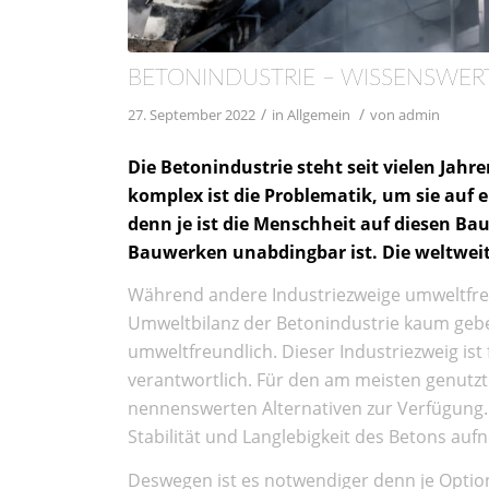
BETONINDUSTRIE – WISSENSWE
/
/
27. September 2022
in
Allgemein
von
admin
Die Betonindustrie steht seit vielen Jah
komplex ist die Problematik, um sie auf 
denn je ist die Menschheit auf diesen Bau
Bauwerken unabdingbar ist. Die weltwei
Während andere Industriezweige umweltfreu
Umweltbilanz der Betonindustrie kaum gebes
umweltfreundlich. Dieser Industriezweig ist
verantwortlich. Für den am meisten genutz
nennenswerten Alternativen zur Verfügung. K
Stabilität und Langlebigkeit des Betons au
Deswegen ist es notwendiger denn je Opti