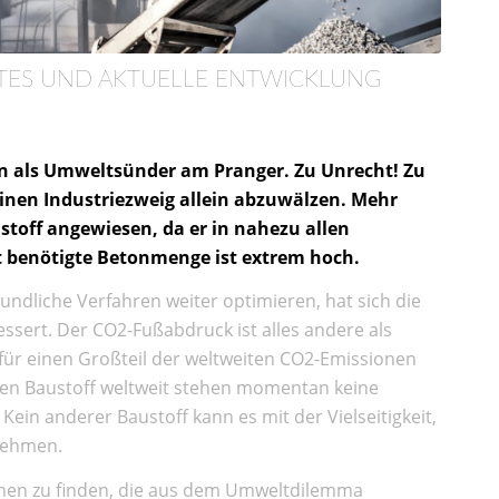
RTES UND AKTUELLE ENTWICKLUNG
ren als Umweltsünder am Pranger. Zu Unrecht! Zu
einen Industriezweig allein abzuwälzen. Mehr
stoff angewiesen, da er in nahezu allen
t benötigte Betonmenge ist extrem hoch.
ndliche Verfahren weiter optimieren, hat sich die
sert. Der CO2-Fußabdruck ist alles andere als
 für einen Großteil der weltweiten CO2-Emissionen
ten Baustoff weltweit stehen momentan keine
ein anderer Baustoff kann es mit der Vielseitigkeit,
fnehmen.
onen zu finden, die aus dem Umweltdilemma