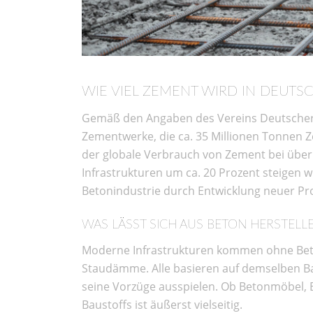
WIE VIEL ZEMENT WIRD IN DEUTS
Gemäß den Angaben des Vereins Deutscher 
Zementwerke, die ca. 35 Millionen Tonnen Ze
der globale Verbrauch von Zement bei über
Infrastrukturen um ca. 20 Prozent steigen wi
Betonindustrie durch Entwicklung neuer Pr
WAS LÄSST SICH AUS BETON HERSTELL
Moderne Infrastrukturen kommen ohne Beto
Staudämme. Alle basieren auf demselben Ba
seine Vorzüge ausspielen. Ob Betonmöbel,
Baustoffs ist äußerst vielseitig.