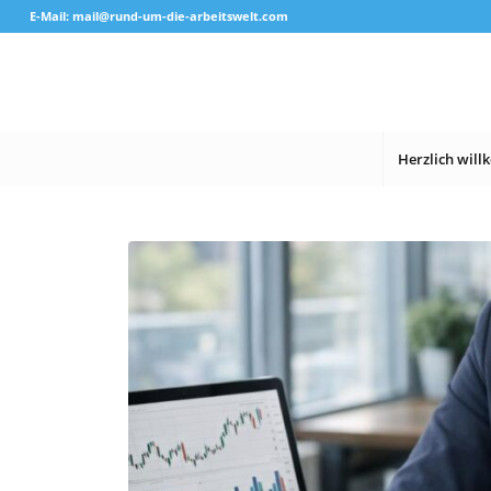
E-Mail: mail@rund-um-die-arbeitswelt.com
Herzlich wil