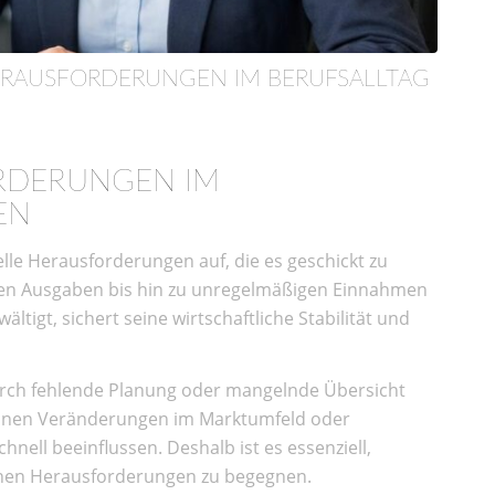
HERAUSFORDERUNGEN IM BERUFSALLTAG
ORDERUNGEN IM
EN
elle Herausforderungen auf, die es geschickt zu
ten Ausgaben bis hin zu unregelmäßigen Einnahmen
ltigt, sichert seine wirtschaftliche Stabilität und
durch fehlende Planung oder mangelnde Übersicht
nen Veränderungen im Marktumfeld oder
hnell beeinflussen. Deshalb ist es essenziell,
lchen Herausforderungen zu begegnen.