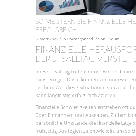
SO MEISTERN SIE FINANZIELLE 
ERFOLGREICH
/
/
5. März 2026
in
Uncategorized
von
Rudum
FINANZIELLE HERAUSF
BERUFSALLTAG VERSTEH
Im Berufsalltag treten immer wieder finanzi
meistern gilt. Diese können von unerwarte
reichen. Wer diese Situationen souverän bewä
kann langfristig erfolgreich agieren.
Finanzielle Schwierigkeiten entstehen oft 
über Einnahmen und Ausgaben. Zudem kön
persönliche Umstände die finanzielle Lage sc
frühzeitig Strategien zu entwickeln, um so