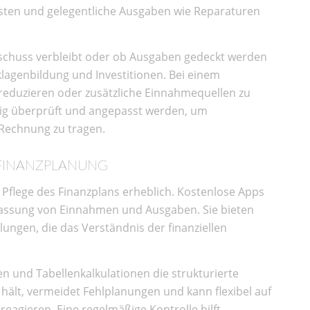
sten und gelegentliche Ausgaben wie Reparaturen
rschuss verbleibt oder ob Ausgaben gedeckt werden
klagenbildung und Investitionen. Bei einem
u reduzieren oder zusätzliche Einnahmequellen zu
äßig überprüft und angepasst werden, um
Rechnung zu tragen.
 FINANZPLANUNG
d Pflege des Finanzplans erheblich. Kostenlose Apps
fassung von Einnahmen und Ausgaben. Sie bieten
ngen, die das Verständnis der finanziellen
 und Tabellenkalkulationen die strukturierte
ält, vermeidet Fehlplanungen und kann flexibel auf
eagieren. Eine regelmäßige Kontrolle hilft,