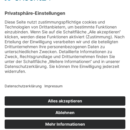
Raucherpause gestalten: Vape als Alternative zur Zigarette?
Finanzierungslücken entlarvt: So vermeiden Sie teure
Überraschungen bei Immobilieninvestitionen
Wie Ihr Unternehmen mit cleverer Ressourcenschonung
Betriebskosten spürbar senkt
Warum herkömmliche Methoden an ihre Grenzen stoßen –
und wo echte Hautstraffung beginnt
Wenn das Auto ausfällt: Wie Unternehmen den Pendler-Stau
clever umgehen
© Copyright - Rund um die Arbeitswelt