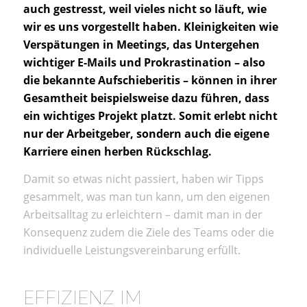
auch gestresst, weil vieles nicht so läuft, wie
wir es uns vorgestellt haben. Kleinigkeiten wie
Verspätungen in Meetings, das Untergehen
wichtiger E-Mails und Prokrastination – also
die bekannte Aufschieberitis – können in ihrer
Gesamtheit beispielsweise dazu führen, dass
ein wichtiges Projekt platzt. Somit erlebt nicht
nur der Arbeitgeber, sondern auch die eigene
Karriere einen herben Rückschlag.
Damit so etwas nicht passiert, haben wir Tipps
gesammelt, was man tun kann, um den eigenen
Arbeitsalltag zu erleichtern – damit man in der
Konsequenz zudem die Ziele des Teams oder die
individuelle Leistungsvereinbarung erfüllt.
EFFIZIENZ IM