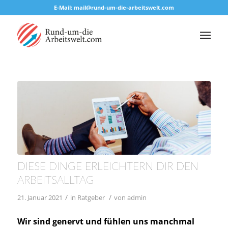
E-Mail: mail@rund-um-die-arbeitswelt.com
DIESE DINGE ERLEICHTERN DIR DEN
ARBEITSALLTAG
/
/
21. Januar 2021
in
Ratgeber
von
admin
Wir sind genervt und fühlen uns manchmal