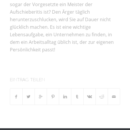
sogar der Vorgesetzte ein Meister der
Aufschieberitis ist? Den Ärger täglich
herunterzuschlucken, wird Sie auf Dauer nicht
glücklich machen. Es ist eine wichtige
Lebensaufgabe, ein Unternehmen zu finden, in
dem ein Arbeitsalltag üblich ist, der zur eigenen
Persönlichkeit passt!
EINTRAG TEILEN