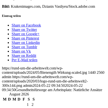
Bild:
Krakenimages.com, Dzianis Vasilyeu/Stock.adobe.com
Eintrag teilen
Share on Facebook
Share on Twitter
Share on Google+
Share on Pinterest
Share on Linkedin
Share on Tumblr
Share on Vk
Share on Reddit
Per E-Mail teilen
https://rund-um-die-arbeitswelt.com/wp-
content/uploads/2024/05/Bienengift-Wirkung-scaled.jpg
1440
2560
admin
https://rund-um-die-arbeitswelt.com/wp-
content/uploads/2020/03/logo-rund-um-die-arbeitswelt2-
300x144.png
admin
2024-05-22 09:34:50
2024-05-22
09:34:50
Gesundheitsfürsorge am Arbeitsplatz: Natürliche Ansätze
August 2026
M
D
M
D
F
S
S
1
2