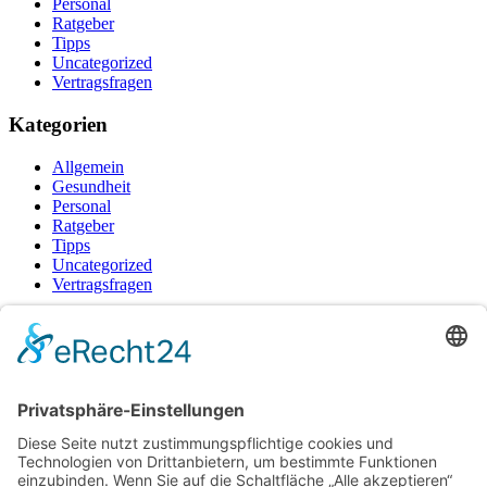
Personal
Ratgeber
Tipps
Uncategorized
Vertragsfragen
Kategorien
Allgemein
Gesundheit
Personal
Ratgeber
Tipps
Uncategorized
Vertragsfragen
Neueste Beiträge
Raucherpause gestalten: Vape als Alternative zur Zigarette?
Finanzierungslücken entlarvt: So vermeiden Sie teure
Überraschungen bei Immobilieninvestitionen
Wie Ihr Unternehmen mit cleverer Ressourcenschonung
Betriebskosten spürbar senkt
Warum herkömmliche Methoden an ihre Grenzen stoßen –
und wo echte Hautstraffung beginnt