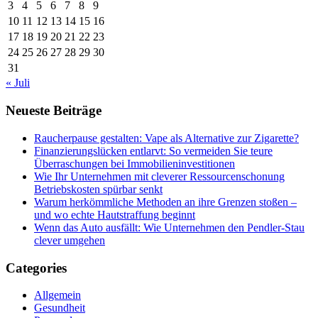
3
4
5
6
7
8
9
10
11
12
13
14
15
16
17
18
19
20
21
22
23
24
25
26
27
28
29
30
31
« Juli
Neueste Beiträge
Raucherpause gestalten: Vape als Alternative zur Zigarette?
Finanzierungslücken entlarvt: So vermeiden Sie teure
Überraschungen bei Immobilieninvestitionen
Wie Ihr Unternehmen mit cleverer Ressourcenschonung
Betriebskosten spürbar senkt
Warum herkömmliche Methoden an ihre Grenzen stoßen –
und wo echte Hautstraffung beginnt
Wenn das Auto ausfällt: Wie Unternehmen den Pendler-Stau
clever umgehen
Categories
Allgemein
Gesundheit