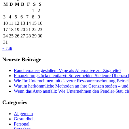
M
D
M
D
F
S
S
1
2
3
4
5
6
7
8
9
10
11
12
13
14
15
16
17
18
19
20
21
22
23
24
25
26
27
28
29
30
31
« Juli
Neueste Beiträge
Raucherpause gestalten: Vape als Alternative zur Zigarette?
Finanzierungslücken entlarvt: So vermeiden Sie teure Überras
Wie Ihr Unternehmen mit cleverer Ressourcenschonung Betrieb
Warum herkömmliche Methoden an ihre Grenzen stoßen – und 
Wenn das Auto ausfällt: Wie Unternehmen den Pendler-Stau c
Categories
Allgemein
Gesundheit
Personal