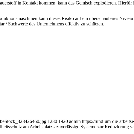
uerstoff in Kontakt kommen, kann das Gemisch explodieren. Hierfür ist
duktionsmaschinen kann dieses Risiko auf ein überschaubares Niveau ver
r / Sachwerte des Unternehmens effektiv zu schützen.
dobeStock_328426460.jpg
1280
1920
admin
https://rund-um-die-arbeit
heitsschutz am Arbeitsplatz - zuverlässige Systeme zur Reduzierung v