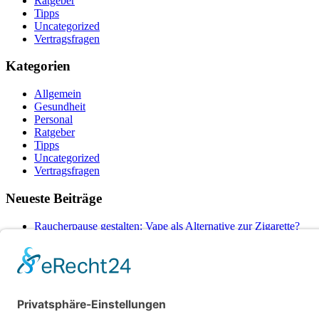
Ratgeber
Tipps
Uncategorized
Vertragsfragen
Kategorien
Allgemein
Gesundheit
Personal
Ratgeber
Tipps
Uncategorized
Vertragsfragen
Neueste Beiträge
Raucherpause gestalten: Vape als Alternative zur Zigarette?
Finanzierungslücken entlarvt: So vermeiden Sie teure Überras
Wie Ihr Unternehmen mit cleverer Ressourcenschonung Betrieb
Warum herkömmliche Methoden an ihre Grenzen stoßen – und 
Wenn das Auto ausfällt: Wie Unternehmen den Pendler-Stau c
© Copyright - Rund um die Arbeitswelt