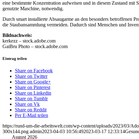
eine bestimmte Konzentration aufweisen und in diesem Zustand mit Sa
genutzte Maschine, notwendig.
Durch smart installierte Absaugarme an den besonders betroffenen Pro
die Staubansammlung vermeiden. Dadurch sind Menschen und Inventa
Bildnachweis:
kerkezz – stock.adobe.com
GaiBru Photo – stock.adobe.com
Eintrag teilen
Share on Facebook
Share on Twitter
Share on Google+
Share on Pinterest
Share on Linkedin
Share on Tumblr
Share on Vk
Share on Reddit
Per E-Mail teilen
https://rund-um-die-arbeitswelt.com/wp-content/uploads/2023/03/A
300x144.png
admin
2023-04-03 10:56:49
2023-03-17 12:33:14
Gesund
August 2026