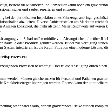
ugt, besteht für Mitarbeiter und Schweißer kaum noch ein gravierende
issionen sicher und sauber separieren und entsorgen.
onshallen abzuleiten. Diverse Anbieter stellen am Markt ein reichhalti
ür Anlagen konzipiert, die mehr als zehn Meter Reichweite aufweisen 
.
 Absaugung von Schadstoffen mithilfe von Absaugtischen, die über Rüc
 Bauteile oder Produkte genutzt werden. Ist der zur Verfügung stehend
ug-System integrieren, ist die Raum-Filtration eine moderne Lösung, d
eitsprozessen
erzeugenden Prozessen beschäftigt. Hier ist die Absaugung durch einen
mmen werden, können gleichermaßen für Personal und Patienten gravie
e Krankheitserreger übertragen werden. Ebenso kann der unmittelbare 
beitung brennbarer Staub, der ein gravierendes Risiko für den komplette