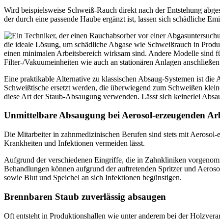
Wird beispielsweise Schweiß-Rauch direkt nach der Entstehung abgesa
der durch eine passende Haube ergänzt ist, lassen sich schädliche Em
die ideale Lösung, um schädliche Abgase wie Schweißrauch in Produkti
einen minimalen Arbeitsbereich wirksam sind. Andere Modelle sind f
Filter-/Vakuumeinheiten wie auch an stationären Anlagen anschließen
Eine praktikable Alternative zu klassischen Absaug-Systemen ist die
Schweißtische ersetzt werden, die überwiegend zum Schweißen kleiner
diese Art der Staub-Absaugung verwenden. Lässt sich keinerlei Absa
Unmittelbare Absaugung bei Aerosol-erzeugenden Arb
Die Mitarbeiter in zahnmedizinischen Berufen sind stets mit Aerosol-
Krankheiten und Infektionen vermeiden lässt.
Aufgrund der verschiedenen Eingriffe, die in Zahnkliniken vorgeno
Behandlungen können aufgrund der auftretenden Spritzer und Aerosol
sowie Blut und Speichel an sich Infektionen begünstigen.
Brennbaren Staub zuverlässig absaugen
Oft entsteht in Produktionshallen wie unter anderem bei der Holzverar