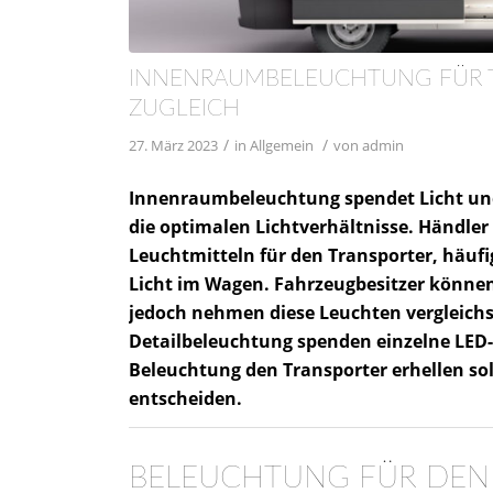
INNENRAUMBELEUCHTUNG FÜR TR
ZUGLEICH
/
/
27. März 2023
in
Allgemein
von
admin
Innenraumbeleuchtung spendet Licht und
die optimalen Lichtverhältnisse. Händler
Leuchtmitteln für den Transporter, häufi
Licht im Wagen. Fahrzeugbesitzer können
jedoch nehmen diese Leuchten vergleichsw
Detailbeleuchtung spenden einzelne LED
Beleuchtung den Transporter erhellen sol
entscheiden.
BELEUCHTUNG FÜR DEN 