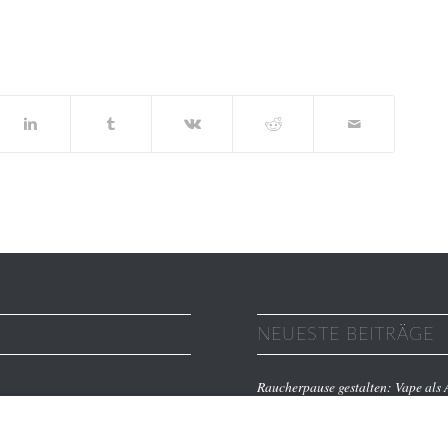
NEUESTE BEITRÄGE
Raucherpause gestalten: Vape als A
Finanzierungslücken entlarvt: So 
Immobilieninvestitionen