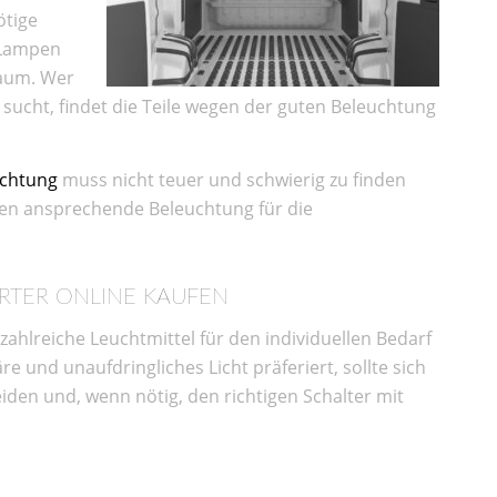
ötige
e Lampen
raum. Wer
 sucht, findet die Teile wegen der guten Beleuchtung
chtung
muss nicht teuer und schwierig zu finden
ten ansprechende Beleuchtung für die
RTER ONLINE KAUFEN
zahlreiche Leuchtmittel für den individuellen Bedarf
 und unaufdringliches Licht präferiert, sollte sich
eiden und, wenn nötig, den richtigen Schalter mit