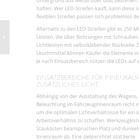
Untergrund aus Metall oder Glas bestehen, w
haften. Wer LED-Streifen kauft, kann diese
flexiblen Streifen passen sich problemlos d
Wie eine professionelle
Alternativ zu den LED-Streifen gibt es 250 M
Reinigung für
Leisten, die über Bohrungen mit Schrauben z
natürliche Sauberkeit
Lichtleisten mit selbstklebender Rückseite
und hygienische...
Leuchtmittel können Käufer die Elemente i
Je nach Einsatzbereich nützen die LEDs auf i
EINSATZBEREICHE FÜR INNENRAU
ZUSÄTZLICHES LICHT
Abhängig von der Ausstattung des Wagens, 
Beleuchtung im Fahrzeuginnenraum nicht 
um die optimalen Lichtverhältnisse für ein i
Arbeitsverhältnis zu schaffen. Werkzeugkis
Staukästen beanspruchen Platz und dunkel
Innenraum ab. Eine zielgerichtet platzierte