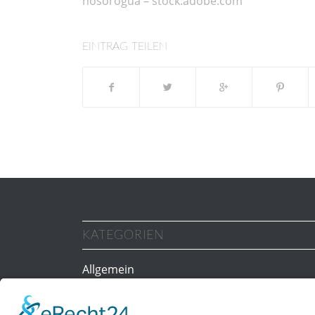
nosorogua – stock.adobe.com
EINTRAG TEILEN
KATEGORIEN
Allgemein
Gesundheit
Personal