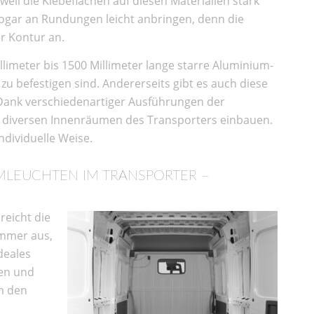
eil die Klebeflächen auf diesen Materialien stark
 sogar an Rundungen leicht anbringen, denn die
er Kontur an.
illimeter bis 1500 Millimeter lange starre Aluminium-
u befestigen sind. Andererseits gibt es auch diese
. Dank verschiedenartiger Ausführungen der
n diversen Innenräumen des Transporters einbauen.
ndividuelle Weise.
MLEUCHTEN IM TRANSPORTER –
reicht die
immer aus,
deales
ten und
n den