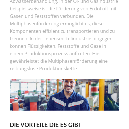
Abwasserbehandlung. In der Öl- und Gasindustrie
beispielsweise ist die Förderung von Erdöl oft mit
Gasen und Feststoffen verbunden. Die
Multiphasenförderung ermöglicht es, diese
Komponenten effizient zu transportieren und zu
trennen. In der Lebensmittelindustrie hingegen
können Flüssigkeiten, Feststoffe und Gase in
einem Produktionsprozess auftreten. Hier
gewährleistet die Multiphasenförderung eine
reibungslose Produktionskette.
DIE VORTEILE DIE ES GIBT