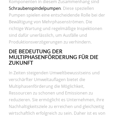
Komponenten in diesem Zusammenhang sind
Schraubenspindelpumpen
. Diese speziellen
Pumpen spielen eine entscheidende Rolle bei der
Bewältigung von Mehrphasenströmen. Die
richtige Wartung und regelmäßige Inspektionen
sind dafür unerlässlich, um Ausfälle und
Produktionsverzögerungen zu verhindern.
DIE BEDEUTUNG DER
MULTIPHASENFÖRDERUNG FÜR DIE
ZUKUNFT
In Zeiten steigenden Umweltbewusstseins und
verschärfter Umweltauflagen bietet die
Multiphasenförderung die Möglichkeit,
Ressourcen zu schonen und Emissionen zu
reduzieren. Sie ermöglicht es Unternehmen, ihre
Nachhaltigkeitsziele zu erreichen und gleichzeitig
wirtschaftlich erfolgreich zu sein. Daher ist es von