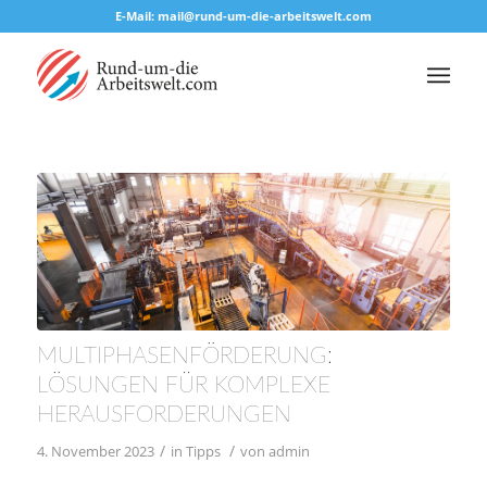
E-Mail: mail@rund-um-die-arbeitswelt.com
MULTIPHASENFÖRDERUNG:
LÖSUNGEN FÜR KOMPLEXE
HERAUSFORDERUNGEN
/
/
4. November 2023
in
Tipps
von
admin