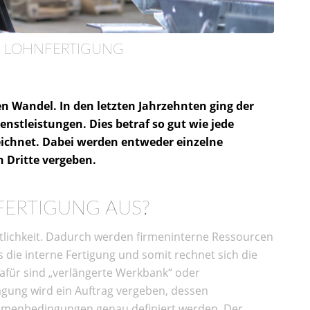
IE LOHNFERTIGUNG
en Wandel. In den letzten Jahrzehnten ging der
nstleistungen. Dies betraf so gut wie jede
eichnet. Dabei werden entweder einzelne
n Dritte vergeben.
FERTIGUNG AUS?
ftlichkeit. Dadurch werden firmeninterne Ressourcen
ls die interne Fertigung und somit rechnet sich die
afür sind „verlängerte Werkbank“ oder
ragung wird ein Auftrag vergeben, dessen
Rahmenbedingungen genau definiert werden. Der