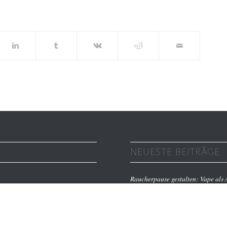
NEUESTE BEITRÄGE
Raucherpause gestalten: Vape als A
Finanzierungslücken entlarvt: So 
Immobilieninvestitionen
Wie Ihr Unternehmen mit cleverer