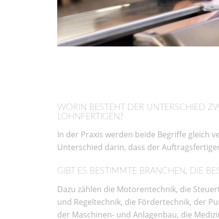
WORIN BESTEHT DER UNTERSCHIED Z
LOHNFERTIGEN?
In der Praxis werden beide Begriffe gleich v
Unterschied darin, dass der Auftragsfertige
GIBT ES BESTIMMTE BRANCHEN, DIE B
Dazu zählen die Motorentechnik, die Steuert
und Regeltechnik, die Fördertechnik, der P
der Maschinen- und Anlagenbau, die Medizin