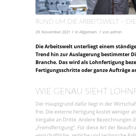
RUND UM DIE ARBEITSWELT – D
/
/
29. November 2021
in
Allgemein
von
admin
Die Arbeitswelt unterliegt einem ständig
Trend hin zur Auslagerung bestimmter Die
Branche. Das wird als Lohnfertigung bez
Fertigungsschritte oder ganze Aufträge a
WIE GENAU SIEHT LOHN
Der Hauptgrund dafür liegt in der Wirtscha
frei. Die externe Fertigung kostet weniger a
Vergabe an Dritte. Andere Bezeichnungen d
„Fremdfertigung“. Für diese Art der Beauft
wirtschaftliche, zeitliche und technische 