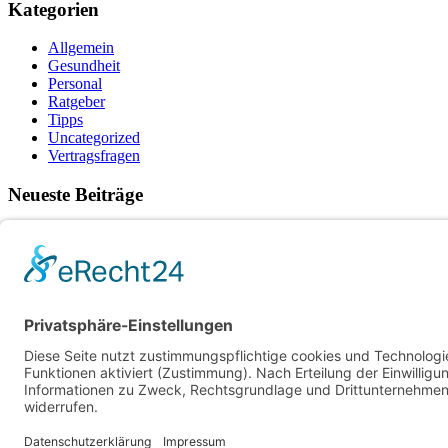
Kategorien
Allgemein
Gesundheit
Personal
Ratgeber
Tipps
Uncategorized
Vertragsfragen
Neueste Beiträge
Raucherpause gestalten: Vape als Alternative zur Zigarette?
Finanzierungslücken entlarvt: So vermeiden Sie teure Überras
Wie Ihr Unternehmen mit cleverer Ressourcenschonung Betrieb
Warum herkömmliche Methoden an ihre Grenzen stoßen – und 
Wenn das Auto ausfällt: Wie Unternehmen den Pendler-Stau c
© Copyright - Rund um die Arbeitswelt
Facebook
Instagram
Mail
Datenschutz