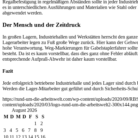
Regalbefestigung in regelmäßigen Abständen sollte in jeder Industrie
es in unterschiedlichen Ausführungen und Materialien wie Stahl od
abgewendet werden.
Der Mensch und der Zeitdruck
In großen Lagern, Industriehallen und Werkstätten herrscht den ganze
Lagerarbeiter legen zu Fuß große Wege zurück. Hier kann der Gehweg
hohe Verantwortung. Weg-Markierungen für Gabelstaplerfahrer sollte
besteht. Da ist es kaum vorstellbar, dass dies ganz ohne Fehler ablä
entsprechende Aufprall-Abwehr ist daher kaum vorstellbar.
Fazit
Jede erfolgreich betriebene Industriehalle und jedes Lager sind du
Werden die Lager-Mitarbeiter gut geführt und durch Sicherheits-Sch
https://rund-um-die-arbeitswelt.com/wp-content/uploads/2020/09/RB
content/uploads/2020/03/logo-rund-um-die-arbeitswelt2-300x144.png
August 2026
M
D
M
D
F
S
S
1
2
3
4
5
6
7
8
9
10
11
12
13
14
15
16