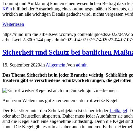
Training und Aufklärung können einen wesentlichen Beitrag dazu lei
Köln
hilft bei der Ausarbeitung eines ordnungsgemäßen Konzepts, das
wirklich an alle wichtigen Details gedacht wird, nichts vergessen w
Weiterlesen
https://rund-um-die-arbeitswelt.com/wp-content/uploads/2022/04/A
arbeitswelt2-300x144.png
admin
2022-04-07 07:57:49
2022-04-07 07
Sicherheit und Schutz bei baulichen Maß
15. September 2020
/
in
Allgemein
/
von
admin
Das Thema Sicherheit ist in jeder Branche wichtig. Schließlich 
Insofern gibt es verschiedene Schutzvorkehrungen, die getroffen
Auch von Weitem aus gut zu erkennen – der rot-weiße Kegel
Der Klassiker unter den Schutzobjekten ist sicherlich der
Leitkegel
. D
oder aber Baustellen absperren. Daher muss jeder Autofahrer sie auch
sind die Kegel auch eine angenehme Entlastung. Denn die Kegel sind
kann. Die Kegel gibt es oftmals aber auch in anderen Farben. Hierbei 