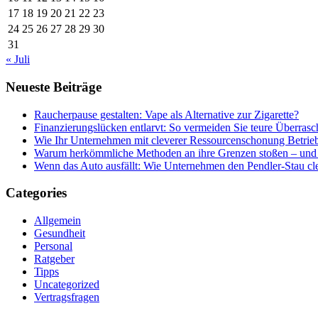
17
18
19
20
21
22
23
24
25
26
27
28
29
30
31
« Juli
Neueste Beiträge
Raucherpause gestalten: Vape als Alternative zur Zigarette?
Finanzierungslücken entlarvt: So vermeiden Sie teure Überras
Wie Ihr Unternehmen mit cleverer Ressourcenschonung Betrieb
Warum herkömmliche Methoden an ihre Grenzen stoßen – und 
Wenn das Auto ausfällt: Wie Unternehmen den Pendler-Stau c
Categories
Allgemein
Gesundheit
Personal
Ratgeber
Tipps
Uncategorized
Vertragsfragen