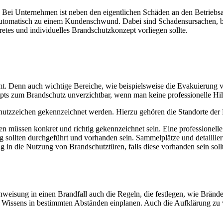
Bei Unternehmen ist neben den eigentlichen Schäden an den Betriebsanl
omatisch zu einem Kundenschwund. Dabei sind Schadensursachen, bei 
etes und individuelles Brandschutzkonzept vorliegen sollte.
mt. Denn auch wichtige Bereiche, wie beispielsweise die Evakuierung
nzepts zum Brandschutz unverzichtbar, wenn man keine professionelle 
utzzeichen gekennzeichnet werden. Hierzu gehören die Standorte der
müssen konkret und richtig gekennzeichnet sein. Eine professionelle 
sollten durchgeführt und vorhanden sein. Sammelplätze und detaillier
 in die Nutzung von Brandschutztüren, falls diese vorhanden sein sol
isung in einen Brandfall auch die Regeln, die festlegen, wie Brände 
Wissens in bestimmten Abständen einplanen. Auch die Aufklärung zu ve