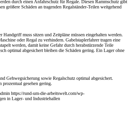
ht werden durch einen Anfahrschutz für Regale. Diesen Rammschutz gibt
en größere Schäden an tragenden Regalständer-Teilen weitgehend
der Handgriff muss sitzen und Zeitpläne müssen eingehalten werden.
schine oder Regal zu verhindern. Gabelstaplerfahrer tragen eine
tapelt werden, damit keine Gefahr durch herabstürzende Teile
nsch optimal abgesichert bleiben die Schäden gering. Ein Lager ohne
- und Gehwegsicherung sowie Regalschutz optimal abgesichert.
n prozentual gesehen gering.
admin
https://rund-um-die-arbeitswelt.com/wp-
en in Lager- und Industriehallen