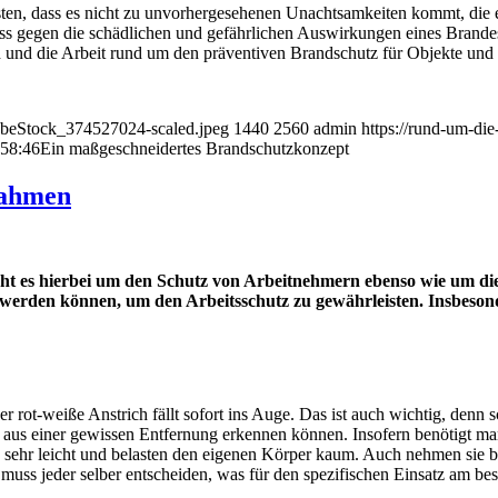
sten, dass es nicht zu unvorhergesehenen Unachtsamkeiten kommt, die
s gegen die schädlichen und gefährlichen Auswirkungen eines Brandes 
ird und die Arbeit rund um den präventiven Brandschutz für Objekte un
dobeStock_374527024-scaled.jpeg
1440
2560
admin
https://rund-um-di
:58:46
Ein maßgeschneidertes Brandschutzkonzept
nahmen
geht es hierbei um den Schutz von Arbeitnehmern ebenso wie um di
 werden können, um den Arbeitsschutz zu gewährleisten. Insbesond
er rot-weiße Anstrich fällt sofort ins Auge. Das ist auch wichtig, denn 
 aus einer gewissen Entfernung erkennen können. Insofern benötigt man
 sehr leicht und belasten den eigenen Körper kaum. Auch nehmen sie b
muss jeder selber entscheiden, was für den spezifischen Einsatz am best