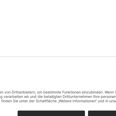
chungen bei Immobilieninvestitionen
skosten spürbar senkt
wo echte Hautstraffung beginnt
lever umgehen