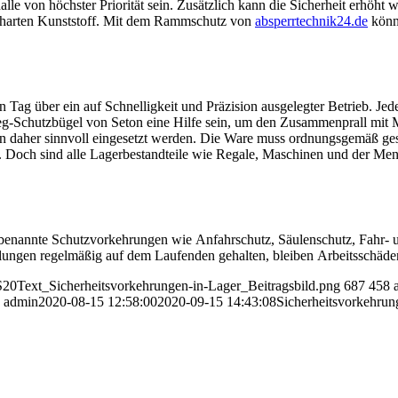
halle von höchster Priorität sein. Zusätzlich kann die Sicherheit erhö
er harten Kunststoff. Mit dem Rammschutz von
absperrtechnik24.de
könn
n Tag über ein auf Schnelligkeit und Präzision ausgelegter Betrieb. Je
-Schutzbügel von Seton eine Hilfe sein, um den Zusammenprall mit Ma
n daher sinnvoll eingesetzt werden. Die Ware muss ordnungsgemäß ges
uft. Doch sind alle Lagerbestandteile wie Regale, Maschinen und der Me
rch benannte Schutzvorkehrungen wie Anfahrschutz, Säulenschutz, Fahr
ulungen regelmäßig auf dem Laufenden gehalten, bleiben Arbeitsschäde
S20Text_Sicherheitsvorkehrungen-in-Lager_Beitragsbild.png
687
458
admin
2020-08-15 12:58:00
2020-09-15 14:43:08
Sicherheitsvorkehrung