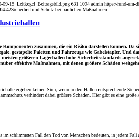
0-09-15_Leitkegel_Beitragsbild.png
631
1094
admin
https://rund-um-
:04:42
Sicherheit und Schutz bei baulichen Maßnahmen
ustriehallen
 Komponenten zusammen, die ein Risiko darstellen können. Da sin
egale, gestapelte Paletten und Fahrzeuge wie Gabelstapler. Und d
meisten größeren Lagerhallen hohe Sicherheitsstandards angesetzt 
genüber effektive Maßnahmen, mit denen größere Schäden weitge
riehalle ergeben keinen Sinn, wenn in den Hallen entsprechende Sicherh
ammschutz verhindert dabei größere Schäden. Hier gibt es eine große 
 im schlimmsten Fall den Tod von Menschen bedeuten, in jedem Fall ab