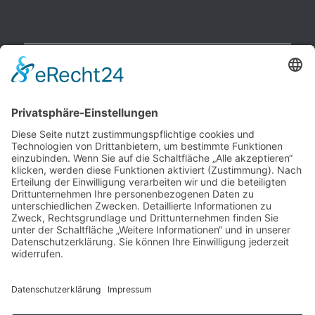
NEUESTE BEITRÄGE
Raucherpause gestalten: Vape als Alternative zur Zigarette?
Finanzierungslücken entlarvt: So vermeiden Sie teure
Überraschungen bei Immobilieninvestitionen
Wie Ihr Unternehmen mit cleverer Ressourcenschonung
Betriebskosten spürbar senkt
Warum herkömmliche Methoden an ihre Grenzen stoßen –
und wo echte Hautstraffung beginnt
Wenn das Auto ausfällt: Wie Unternehmen den Pendler-Stau
clever umgehen