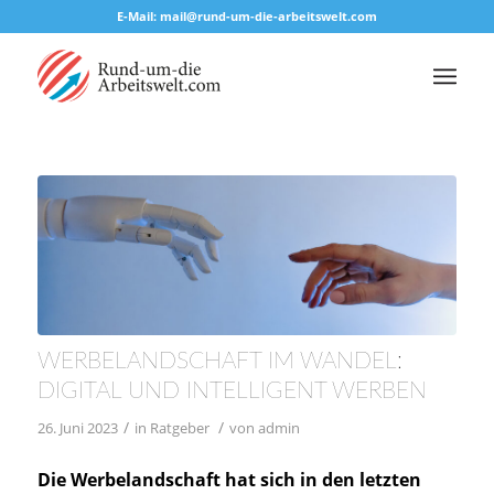
E-Mail: mail@rund-um-die-arbeitswelt.com
WERBELANDSCHAFT IM WANDEL:
DIGITAL UND INTELLIGENT WERBEN
/
/
26. Juni 2023
in
Ratgeber
von
admin
Die Werbelandschaft hat sich in den letzten