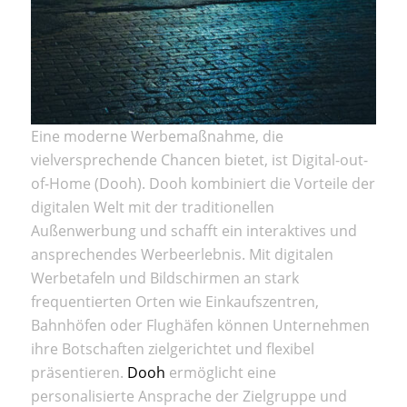
Eine moderne Werbemaßnahme, die
vielversprechende Chancen bietet, ist Digital-out-
of-Home (Dooh). Dooh kombiniert die Vorteile der
digitalen Welt mit der traditionellen
Außenwerbung und schafft ein interaktives und
ansprechendes Werbeerlebnis. Mit digitalen
Werbetafeln und Bildschirmen an stark
frequentierten Orten wie Einkaufszentren,
Bahnhöfen oder Flughäfen können Unternehmen
ihre Botschaften zielgerichtet und flexibel
präsentieren.
Dooh
ermöglicht eine
personalisierte Ansprache der Zielgruppe und