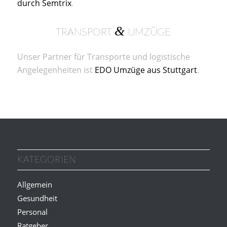
durch Semtrix
.
&
TRANSPORT
UMZÜGE
Unser Partner für Transporte und logistische
Angelegenheiten ist
EDO Umzüge aus Stuttgart
.
KATEGORIEN
Allgemein
Gesundheit
Personal
Ratgeber