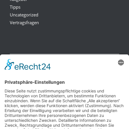
Tipps
Uncategorized
Vertragsfragen
NEUESTE BEITRÄGE
Raucherpause gestalten: Vape als Alternative zur Zigarette?
Finanzierungslücken entlarvt: So vermeiden Sie teure
Überraschungen bei Immobilieninvestitionen
Wie Ihr Unternehmen mit cleverer Ressourcenschonung
Betriebskosten spürbar senkt