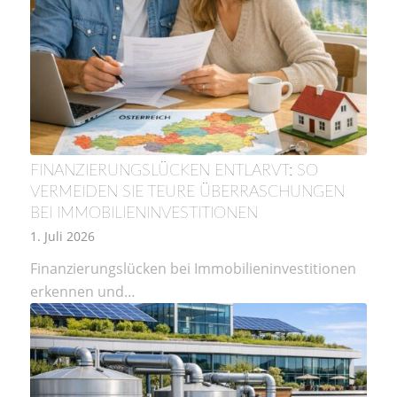
FINANZIERUNGSLÜCKEN ENTLARVT: SO
VERMEIDEN SIE TEURE ÜBERRASCHUNGEN
BEI IMMOBILIENINVESTITIONEN
1. Juli 2026
Finanzierungslücken bei Immobilieninvestitionen
erkennen und…