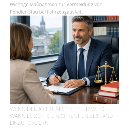
Wichtige Maßnahmen zur Vermeidung von
Pendler-Stau bei Fahrzeugausfall…
WENN DER JOB ZUM STREITFELD WIRD:
WANN ES ZEIT IST, RECHTLICHEN BEISTAND
EINZUFORDERN