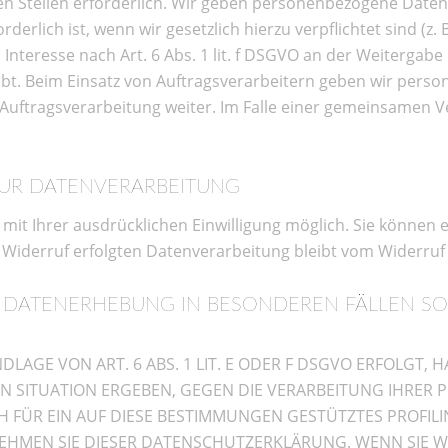
 Stellen erforderlich. Wir geben personenbezogene Daten 
derlich ist, wenn wir gesetzlich hierzu verpflichtet sind (z
Interesse nach Art. 6 Abs. 1 lit. f DSGVO an der Weitergab
ubt. Beim Einsatz von Auftragsverarbeitern geben wir per
 Auftragsverarbeitung weiter. Im Falle einer gemeinsamen V
ZUR DATENVERARBEITUNG
t Ihrer ausdrücklichen Einwilligung möglich. Sie können ein
 Widerruf erfolgten Datenverarbeitung bleibt vom Widerruf
 DATENERHEBUNG IN BESONDEREN FÄLLEN S
GE VON ART. 6 ABS. 1 LIT. E ODER F DSGVO ERFOLGT, HA
EN SITUATION ERGEBEN, GEGEN DIE VERARBEITUNG IHRE
H FÜR EIN AUF DIESE BESTIMMUNGEN GESTÜTZTES PROFILI
EHMEN SIE DIESER DATENSCHUTZERKLÄRUNG. WENN SIE W