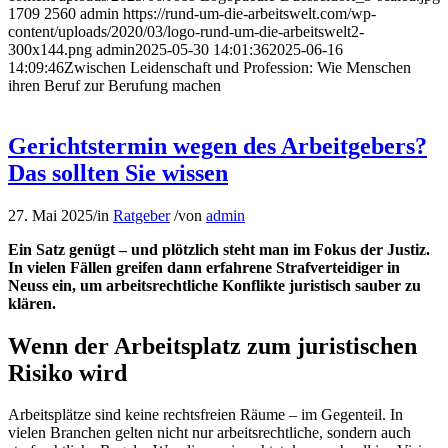
1709
2560
admin
https://rund-um-die-arbeitswelt.com/wp-
content/uploads/2020/03/logo-rund-um-die-arbeitswelt2-
300x144.png
admin
2025-05-30 14:01:36
2025-06-16
14:09:46
Zwischen Leidenschaft und Profession: Wie Menschen
ihren Beruf zur Berufung machen
Gerichtstermin wegen des Arbeitgebers?
Das sollten Sie wissen
27. Mai 2025
/
in
Ratgeber
/
von
admin
Ein Satz genügt – und plötzlich steht man im Fokus der Justiz.
In vielen Fällen greifen dann erfahrene Strafverteidiger in
Neuss ein, um arbeitsrechtliche Konflikte juristisch sauber zu
klären.
Wenn der Arbeitsplatz zum juristischen
Risiko wird
Arbeitsplätze sind keine rechtsfreien Räume – im Gegenteil. In
vielen Branchen gelten nicht nur arbeitsrechtliche, sondern auch