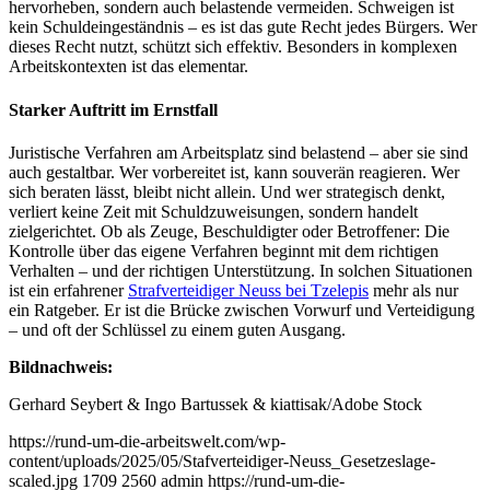
hervorheben, sondern auch belastende vermeiden. Schweigen ist
kein Schuldeingeständnis – es ist das gute Recht jedes Bürgers. Wer
dieses Recht nutzt, schützt sich effektiv. Besonders in komplexen
Arbeitskontexten ist das elementar.
Starker Auftritt im Ernstfall
Juristische Verfahren am Arbeitsplatz sind belastend – aber sie sind
auch gestaltbar. Wer vorbereitet ist, kann souverän reagieren. Wer
sich beraten lässt, bleibt nicht allein. Und wer strategisch denkt,
verliert keine Zeit mit Schuldzuweisungen, sondern handelt
zielgerichtet. Ob als Zeuge, Beschuldigter oder Betroffener: Die
Kontrolle über das eigene Verfahren beginnt mit dem richtigen
Verhalten – und der richtigen Unterstützung. In solchen Situationen
ist ein erfahrener
Strafverteidiger Neuss bei Tzelepis
mehr als nur
ein Ratgeber. Er ist die Brücke zwischen Vorwurf und Verteidigung
– und oft der Schlüssel zu einem guten Ausgang.
Bildnachweis:
Gerhard Seybert & Ingo Bartussek & kiattisak/Adobe Stock
https://rund-um-die-arbeitswelt.com/wp-
content/uploads/2025/05/Stafverteidiger-Neuss_Gesetzeslage-
scaled.jpg
1709
2560
admin
https://rund-um-die-