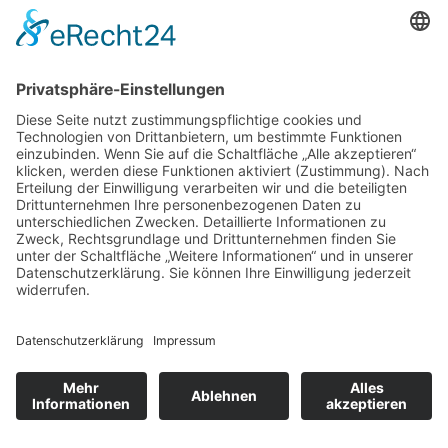
Gerade bei geplanten Implantaten oder komplexen Extraktionen ist
diese Genauigkeit unverzichtbar.
Laut einer Studie der Deutschen Gesellschaft für Implantologie
(DGI, 2022) senkt der Einsatz digitaler 3D-Verfahren das Risiko
chirurgischer Komplikationen um bis zu 35 Prozent. Patientinnen
und Patienten in Essen profitieren besonders davon, da viele
Fachpraxen auf moderne Technik setzen – und so präzise, schonend
und effizient arbeiten können.
Wann ein chirurgischer Eingriff nicht aufgeschoben
werden sollte
Manche Eingriffe sind planbar, andere dulden keinen Aufschub. Zu
Letzteren gehören beispielsweise:
Akute Entzündungen mit Schwellung und Schmerzen
, bei
denen sich der Eiterherd bereits ausbreitet
Abszesse im Weichgewebe
, die unbehandelt gefährlich nahe
an Blutbahnen oder Atemwegen liegen können