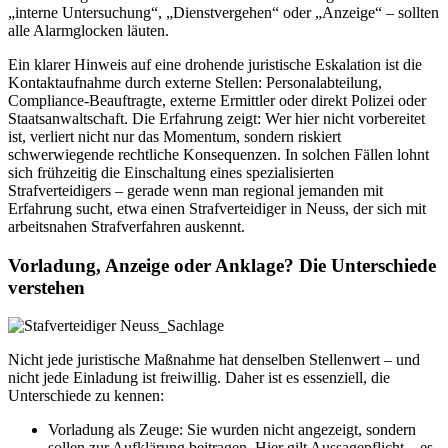
„interne Untersuchung“, „Dienstvergehen“ oder „Anzeige“ – sollten
alle Alarmglocken läuten.
Ein klarer Hinweis auf eine drohende juristische Eskalation ist die
Kontaktaufnahme durch externe Stellen: Personalabteilung,
Compliance-Beauftragte, externe Ermittler oder direkt Polizei oder
Staatsanwaltschaft. Die Erfahrung zeigt: Wer hier nicht vorbereitet
ist, verliert nicht nur das Momentum, sondern riskiert
schwerwiegende rechtliche Konsequenzen. In solchen Fällen lohnt
sich frühzeitig die Einschaltung eines spezialisierten
Strafverteidigers – gerade wenn man regional jemanden mit
Erfahrung sucht, etwa einen Strafverteidiger in Neuss, der sich mit
arbeitsnahen Strafverfahren auskennt.
Vorladung, Anzeige oder Anklage? Die Unterschiede
verstehen
Nicht jede juristische Maßnahme hat denselben Stellenwert – und
nicht jede Einladung ist freiwillig. Daher ist es essenziell, die
Unterschiede zu kennen:
Vorladung als Zeuge: Sie wurden nicht angezeigt, sondern
sollen zur Aufklärung beitragen. Hier gilt Aussagepflicht – es