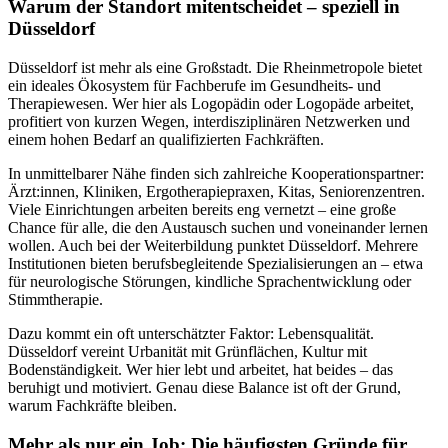
Warum der Standort mitentscheidet – speziell in
Düsseldorf
Düsseldorf ist mehr als eine Großstadt. Die Rheinmetropole bietet
ein ideales Ökosystem für Fachberufe im Gesundheits- und
Therapiewesen. Wer hier als Logopädin oder Logopäde arbeitet,
profitiert von kurzen Wegen, interdisziplinären Netzwerken und
einem hohen Bedarf an qualifizierten Fachkräften.
In unmittelbarer Nähe finden sich zahlreiche Kooperationspartner:
Ärzt:innen, Kliniken, Ergotherapiepraxen, Kitas, Seniorenzentren.
Viele Einrichtungen arbeiten bereits eng vernetzt – eine große
Chance für alle, die den Austausch suchen und voneinander lernen
wollen. Auch bei der Weiterbildung punktet Düsseldorf. Mehrere
Institutionen bieten berufsbegleitende Spezialisierungen an – etwa
für neurologische Störungen, kindliche Sprachentwicklung oder
Stimmtherapie.
Dazu kommt ein oft unterschätzter Faktor: Lebensqualität.
Düsseldorf vereint Urbanität mit Grünflächen, Kultur mit
Bodenständigkeit. Wer hier lebt und arbeitet, hat beides – das
beruhigt und motiviert. Genau diese Balance ist oft der Grund,
warum Fachkräfte bleiben.
Mehr als nur ein Job: Die häufigsten Gründe für