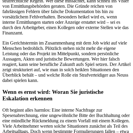
strafrechtliche Regeln. Wer diese missachtet, kann schnell ins Visier
von Ermittlungsbehörden geraten. Die Gründe reichen von
fahrlässigen Fehlern über falsche Dokumentation bis hin zu
vorsätzlichem Fehlverhalten. Besonders heikel wird es, wenn
interne Ermittlungen starten oder Anzeige erstattet wird – sei es
durch den Arbeitgeber, einen Kollegen oder externe Stellen wie das
Finanzamt.
Ein Gerichtstermin im Zusammenhang mit dem Job wirkt auf viele
Menschen bedrohlich. Plötzlich stehen nicht mehr die eigene
Leistung oder das Projekt im Mittelpunkt, sondern persönliche
Aussagen, Akten und juristische Bewertungen. Wer hier falsch
reagiert, kann seine berufliche Zukunft aufs Spiel setzen. Der Artikel
zeigt strukturiert auf, wie man in solch heiklen Situationen den
Überblick behält – und welche Rolle ein Strafverteidiger aus Neuss
dabei spielen kann.
Wenn es ernst wird: Woran Sie juristische
Eskalation erkennen
Oft beginnt alles harmlos: Eine interne Nachfrage zur
Spesenabrechnung, eine ungewöhnliche Bitte der Buchhaltung oder
eine mündliche Rückmeldung zu einem Vorfall mit einem Kollegen.
Viele Arbeitnehmer werten solche Situationen zunächst als Teil des
Arbeitsalltags. Doch wenn bestimmte Formulierungen fallen – etwa