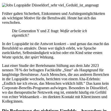
Früher galten Sicherheit, Einkommen und Aufstiegsmöglichkeiten
als wichtigste Motive für die Berufswahl. Heute hat sich das
verschoben.
Die Generation Y und Z fragt:
Wofür arbeite ich
eigentlich?
In der Logopädie ist die Antwort konkret – und genau das macht das
Berufsfeld so attraktiv. Denn wer täglich erlebt, wie Sprache
zurückkehrt, Selbstständigkeit wächst oder ein Kind seine ersten
Worte spricht, der
spürt
Wirkung.
Laut einer Studie der Bertelsmann Stiftung aus dem Jahr 2023
nennen 78 % der befragten Fachkräfte „Sinn“ als Hauptgrund für
langfristige Berufstreue. Auch Menschen, die aus anderen Bereichen
in die Logopädie wechseln, berichten von einem Aha-Erlebnis:
„Endlich tue ich etwas, das Menschen wirklich hilft.“ Das kann kein
Corporate-Benefits-Programm aufwiegen. Besonders in Düsseldorf,
wo das therapeutische Netzwerk eng ist, entsteht häufig ein Gefühl
von echter Wirksamkeit – im direkten Kontakt mit Klient:innen und
Kolleg:innen.
Die Bedeutung des richtigen Umfelds – besonders in