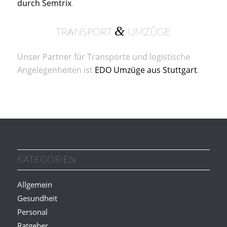
durch Semtrix
.
&
TRANSPORT
UMZÜGE
Unser Partner für Transporte und logistische
Angelegenheiten ist
EDO Umzüge aus Stuttgart
.
KATEGORIEN
Allgemein
Gesundheit
Personal
Ratgeber