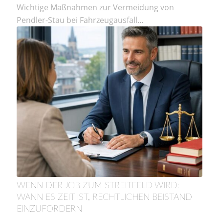
Wichtige Maßnahmen zur Vermeidung von
Pendler-Stau bei Fahrzeugausfall…
WENN DER JOB ZUM STREITFELD WIRD:
WANN ES ZEIT IST, RECHTLICHEN BEISTAND
EINZUFORDERN