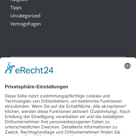
Tipps
Uncategorized
Vertragsfragen
NEUESTE BEITRÄGE
Raucherpause gestalten: Vape als Alternative zur Zigarette?
Finanzierungslücken entlarvt: So vermeiden Sie teure
Überraschungen bei Immobilieninvestitionen
Wie Ihr Unternehmen mit cleverer Ressourcenschonung
Betriebskosten spürbar senkt