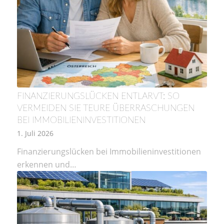
FINANZIERUNGSLÜCKEN ENTLARVT: SO
VERMEIDEN SIE TEURE ÜBERRASCHUNGEN
BEI IMMOBILIENINVESTITIONEN
1. Juli 2026
Finanzierungslücken bei Immobilieninvestitionen
erkennen und…