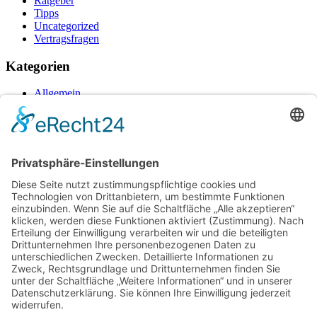
Ratgeber
Tipps
Uncategorized
Vertragsfragen
Kategorien
Allgemein
Gesundheit
Personal
Ratgeber
Tipps
Uncategorized
Vertragsfragen
Neueste Beiträge
Raucherpause gestalten: Vape als Alternative zur Zigarette?
Finanzierungslücken entlarvt: So vermeiden Sie teure
Überraschungen bei Immobilieninvestitionen
Wie Ihr Unternehmen mit cleverer Ressourcenschonung
Betriebskosten spürbar senkt
Warum herkömmliche Methoden an ihre Grenzen stoßen –
und wo echte Hautstraffung beginnt
Wenn das Auto ausfällt: Wie Unternehmen den Pendler-Stau