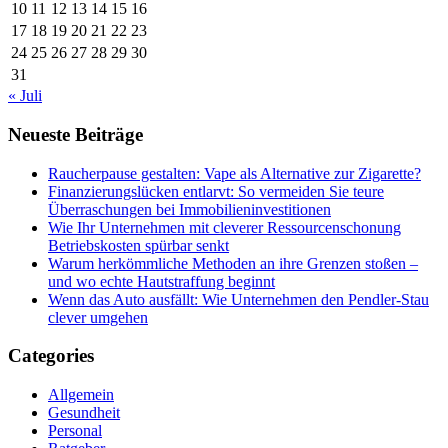
10
11
12
13
14
15
16
17
18
19
20
21
22
23
24
25
26
27
28
29
30
31
« Juli
Neueste Beiträge
Raucherpause gestalten: Vape als Alternative zur Zigarette?
Finanzierungslücken entlarvt: So vermeiden Sie teure
Überraschungen bei Immobilieninvestitionen
Wie Ihr Unternehmen mit cleverer Ressourcenschonung
Betriebskosten spürbar senkt
Warum herkömmliche Methoden an ihre Grenzen stoßen –
und wo echte Hautstraffung beginnt
Wenn das Auto ausfällt: Wie Unternehmen den Pendler-Stau
clever umgehen
Categories
Allgemein
Gesundheit
Personal