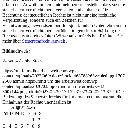
erfahrenen Anwalt können Unternehmen sicherstellen, dass sie ihre
steuerlichen Verpflichtungen verstehen und einhalten. Die
Beachtung der steuerlichen Rechte ist nicht nur eine rechtliche
Verpflichtung, sondern auch ein Zeichen für
Verantwortungsbewusstsein und Integrität. Indem Unternehmen ihre
steuerlichen Verpflichtungen erfüllen, tragen sie zur Stärkung des
Rechtsstaats und eines fairen Wirtschaftsumfelds bei. Erfahren Sie
mehr über
Steuerstrafrecht Anwalt
.
Bildnachweis:
Wasan – Adobe Stock
https://rund-um-die-arbeitswelt.com/wp-
content/uploads/2023/06/AdobeStock_468788263-scaled.jpg
1707
2560
admin
https://rund-um-die-arbeitswelt.com/wp-
content/uploads/2020/03/logo-rund-um-die-arbeitswelt2-
300x144.png
admin
2023-05-30 13:15:23
2023-06-02 13:37:29
Die
Bedeutung des Steuerstrafrechts für Unternehmen und warum die
Einhaltung der Rechte unerlässlich ist
August 2026
M
D
M
D
F
S
S
1
2
3
4
5
6
7
8
9