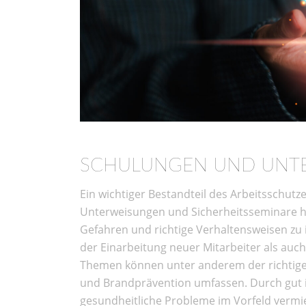
SCHULUNGEN UND UNT
Ein wichtiger Bestandteil des Arbeitsschutze
Unterweisungen und Sicherheitsseminare he
Gefahren und richtige Verhaltensweisen zu 
der Einarbeitung neuer Mitarbeiter als auch
Themen können unter anderem der richtig
und Brandprävention umfassen. Durch gut i
gesundheitliche Probleme im Vorfeld verm