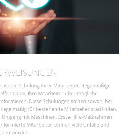
ERWEISUNGEN
s ist die Schulung Ihrer Mitarbeiter. Regelmäßige
lfen dabei, Ihre Mitarbeiter über mögliche
informieren. Diese Schulungen sollten sowohl bei
 regelmäßig für bestehende Mitarbeiter stattfinden.
e Umgang mit Maschinen, Erste-Hilfe-Maßnahmen
nformierte Mitarbeiter können viele Unfälle und
ieden werden.