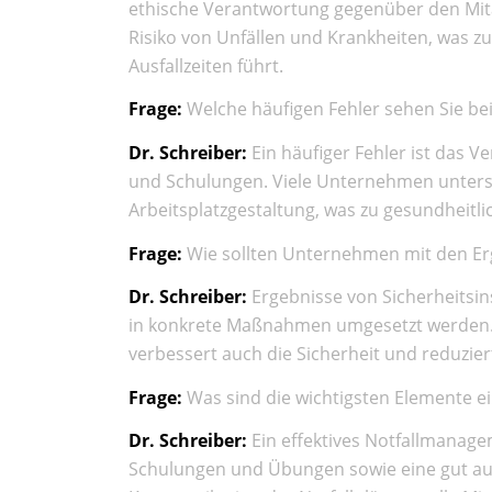
ethische Verantwortung gegenüber den Mitar
Risiko von Unfällen und Krankheiten, was z
Ausfallzeiten führt.
Frage:
Welche häufigen Fehler sehen Sie be
Dr. Schreiber:
Ein häufiger Fehler ist das
und Schulungen. Viele Unternehmen unter
Arbeitsplatzgestaltung, was zu gesundheitl
Frage:
Wie sollten Unternehmen mit den Er
Dr. Schreiber:
Ergebnisse von Sicherheits
in konkrete Maßnahmen umgesetzt werden. 
verbessert auch die Sicherheit und reduziert
Frage:
Was sind die wichtigsten Elemente e
Dr. Schreiber:
Ein effektives Notfallmanage
Schulungen und Übungen sowie eine gut aus