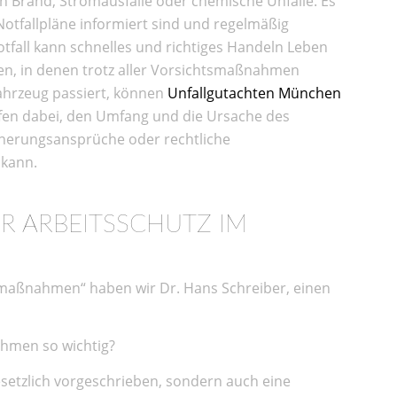
en Brand, Stromausfälle oder chemische Unfälle. Es
e Notfallpläne informiert sind und regelmäßig
tfall kann schnelles und richtiges Handeln Leben
len, in denen trotz aller Vorsichtsmaßnahmen
fahrzeug passiert, können
Unfallgutachten München
lfen dabei, den Umfang und die Ursache des
cherungsansprüche oder rechtliche
 kann.
R ARBEITSSCHUTZ IM
maßnahmen“ haben wir Dr. Hans Schreiber, einen
ehmen so wichtig?
esetzlich vorgeschrieben, sondern auch eine