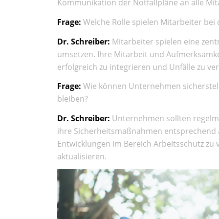
Kommunikation der Notfallpläne an alle Mita
Frage:
Welche Rolle spielen Mitarbeiter bei 
Dr. Schreiber:
Mitarbeiter spielen eine zentr
umsetzen. Ihre Mitarbeit und Aufmerksamk
erfolgreich zu integrieren und Unfälle zu v
Frage:
Wie können Unternehmen sicherstell
bleiben?
Dr. Schreiber:
Unternehmen sollten regelmä
ihre Sicherheitsmaßnahmen entsprechend anp
Entwicklungen im Bereich Arbeitsschutz zu
aktualisieren.