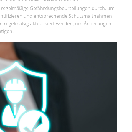
 regelmäßige Gefährdungsbeurteilungen durch, um
 identifizieren und entsprechende Schutzmaßnahmen
ten regelmäßig aktualisiert werden, um Änderungen
tigen.