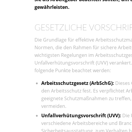
gewährleisten.
GESETZLICHE VORSCHR
Die Grundlage für effektive Arbeitsschutzm
Normen, die den Rahmen für sichere Arbeit
wichtigsten Regelungen im Arbeitsschutzges
Unfallverhütungsvorschrift (UVV) verankert
folgende Punkte beachtet werden:
Arbeitsschutzgesetz (ArbSchG):
Dieses 
den Arbeitsschutz fest. Es verpflichtet 
geeignete Schutzmaßnahmen zu treffen, 
vermeiden.
Unfallverhütungsvorschrift (UVV):
Die 
verschiedene Arbeitsbereiche und Branche
Sicherheitsausstattung, zum Verhalten 