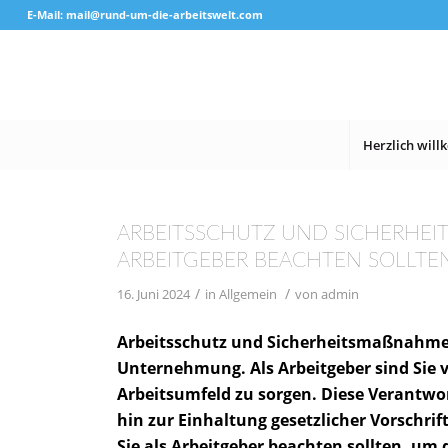
E-Mail: mail@rund-um-die-arbeitswelt.com
Herzlich wil
ARBEITSSCHUTZ UND SICHERHEIT
RBEITGEBER BEACHTEN SOLLTE
/
/
16. Juni 2024
in
Allgemein
von
admin
Arbeitsschutz und Sicherheitsmaßnahmen 
Unternehmung. Als Arbeitgeber sind Sie v
Arbeitsumfeld zu sorgen. Diese Verantwo
hin zur Einhaltung gesetzlicher Vorschrif
Sie als Arbeitgeber beachten sollten, u