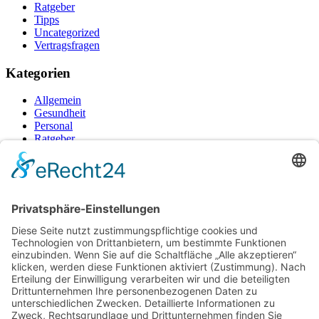
Ratgeber
Tipps
Uncategorized
Vertragsfragen
Kategorien
Allgemein
Gesundheit
Personal
Ratgeber
Tipps
Uncategorized
Vertragsfragen
Neueste Beiträge
Raucherpause gestalten: Vape als Alternative zur Zigarette?
Finanzierungslücken entlarvt: So vermeiden Sie teure
Überraschungen bei Immobilieninvestitionen
Wie Ihr Unternehmen mit cleverer Ressourcenschonung
Betriebskosten spürbar senkt
Warum herkömmliche Methoden an ihre Grenzen stoßen –
und wo echte Hautstraffung beginnt