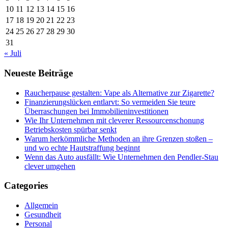
10
11
12
13
14
15
16
17
18
19
20
21
22
23
24
25
26
27
28
29
30
31
« Juli
Neueste Beiträge
Raucherpause gestalten: Vape als Alternative zur Zigarette?
Finanzierungslücken entlarvt: So vermeiden Sie teure
Überraschungen bei Immobilieninvestitionen
Wie Ihr Unternehmen mit cleverer Ressourcenschonung
Betriebskosten spürbar senkt
Warum herkömmliche Methoden an ihre Grenzen stoßen –
und wo echte Hautstraffung beginnt
Wenn das Auto ausfällt: Wie Unternehmen den Pendler-Stau
clever umgehen
Categories
Allgemein
Gesundheit
Personal