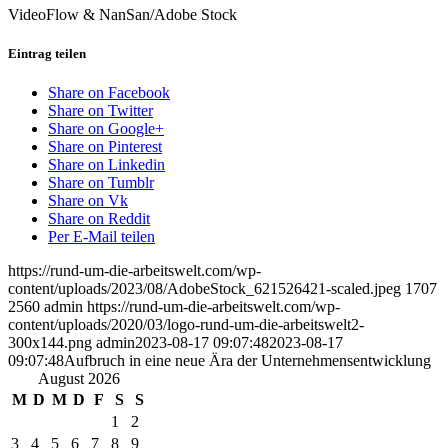
VideoFlow & NanSan/Adobe Stock
Eintrag teilen
Share on Facebook
Share on Twitter
Share on Google+
Share on Pinterest
Share on Linkedin
Share on Tumblr
Share on Vk
Share on Reddit
Per E-Mail teilen
https://rund-um-die-arbeitswelt.com/wp-
content/uploads/2023/08/AdobeStock_621526421-scaled.jpeg
1707
2560
admin
https://rund-um-die-arbeitswelt.com/wp-
content/uploads/2020/03/logo-rund-um-die-arbeitswelt2-
300x144.png
admin
2023-08-17 09:07:48
2023-08-17
09:07:48
Aufbruch in eine neue Ära der Unternehmensentwicklung
August 2026
M
D
M
D
F
S
S
1
2
3
4
5
6
7
8
9