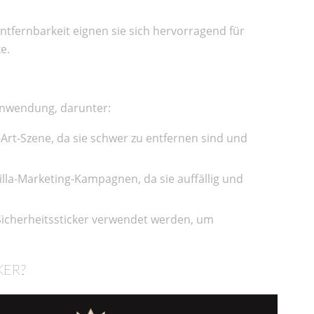
Entfernbarkeit eignen sie sich hervorragend für
e.
 Anwendung, darunter:
et-Art-Szene, da sie schwer zu entfernen sind und
rilla-Marketing-Kampagnen, da sie auffällig und
Sicherheitssticker verwendet werden, um
KER?