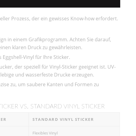
ieller Prozess, der ein gewisses Know-how erfordert.
esign in einem Grafikprogramm. Achten Sie darauf,
einen klaren Druck zu gewährleisten.
Eggshell-Vinyl für Ihre Sticker.
ker, der speziell für Vinyl-Sticker geeignet ist. UV-
nglebige und wasserfeste Drucke erzeugen.
präzise zu, um saubere Kanten und Formen zu
ICKER VS. STANDARD VINYL STICKER
KER
STANDARD VINYL STICKER
Flexibles Vinyl