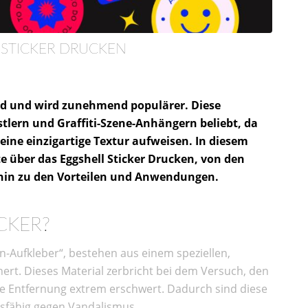
 STICKER DRUCKEN
rend und wird zunehmend populärer. Diese
stlern und Graffiti-Szene-Anhängern beliebt, da
eine einzigartige Textur aufweisen. In diesem
te über das Eggshell Sticker Drucken, von den
 hin zu den Vorteilen und Anwendungen.
CKER?
en-Aufkleber“, bestehen aus einem speziellen,
nert. Dieses Material zerbricht bei dem Versuch, den
 die Entfernung extrem erschwert. Dadurch sind diese
dsfähig gegen Vandalismus.