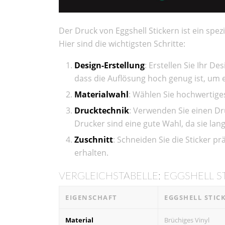
Der Druck von Eggshell Stickern ist ein spez
Hier sind die wichtigsten Schritte:
Design-Erstellung
: Erstellen Sie Ihr D
dass die Auflösung hoch genug ist, um 
Materialwahl
: Wählen Sie hochwertiges 
Drucktechnik
: Verwenden Sie einen Druc
Drucker sind eine gute Wahl, da sie la
Zuschnitt
: Schneiden Sie die Sticker 
erhalten.
VERGLEICHSTABELLE: EGGSHELL ST
EIGENSCHAFT
EGGSHELL STIC
Material
Brüchiges Vinyl