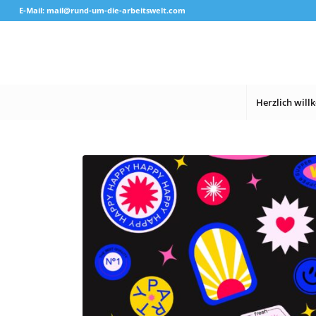
E-Mail: mail@rund-um-die-arbeitswelt.com
Herzlich wil