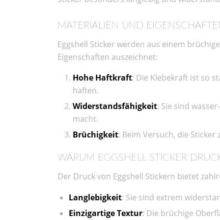
MATERIALIEN UND EIGENSCHAFTE
Eggshell Sticker werden aus einem brüchigen
Eigenschaften auszeichnet:
Hohe Haftkraft
: Die Klebekraft ist so 
haften.
Widerstandsfähigkeit
: Sie sind wasser
macht.
Brüchigkeit
: Beim Versuch, die Sticker 
WARUM EGGSHELL STICKER DRUC
Der Druck von Eggshell Stickern bietet zahlr
Langlebigkeit
: Sie sind extrem widersta
Einzigartige Textur
: Die brüchige Oberf