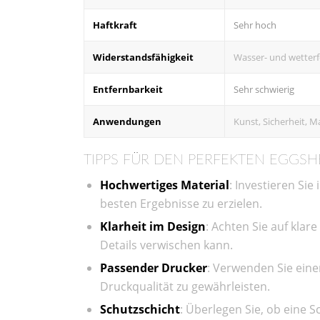
Haftkraft
Sehr hoch
Widerstandsfähigkeit
Wasser- und wetterf
Entfernbarkeit
Sehr schwierig
Anwendungen
Kunst, Sicherheit, M
TIPPS FÜR DEN PERFEKTEN EGGSH
Hochwertiges Material
: Investieren Sie
besten Ergebnisse zu erzielen.
Klarheit im Design
: Achten Sie auf klar
Details verwischen kann.
Passender Drucker
: Verwenden Sie eine
Druckqualität zu gewährleisten.
Schutzschicht
: Überlegen Sie, ob eine S