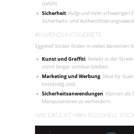
Gefühl.
Sicherheit
: Aufgrund ihrer schwierigen 
Sicherheits- und Authentifizierungszweck
ANWENDUNGSGEBIETE
Eggshell Sticker finden in vielen Bereichen
Kunst und Graffiti
: Beliebt in der Stre
somit länger sichtbar bleiben.
Marketing und Werbung
: Ideal für Gue
beständig sind.
Sicherheitsanwendungen
: Können als 
Manipulationen zu verhindern.
WIE DRUCKT MAN EGGSHELL STIC