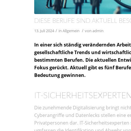
DIESE BERUFE SIND AKTUELL B
/
/
13. Juli 2024
in
Allgemein
von
admin
In einer sich ständig verändernden Arbeit
gesellschaftliche Trends und wirtschaftl
bestimmten Berufen. Die aktuellen Entwi
Fokus gerückt. Aktuell gibt es fünf Beru
Bedeutung gewinnen.
IT-SICHERHEITSEXPERTE
Die zunehmende Digitalisierung bringt nicht
Cyberangriffe und Datenlecks stellen eine
Privatpersonen dar. IT-Sicherheitsexperten 
umfassen die Identifikation und Abwehr v