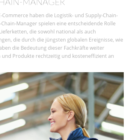
-CHAIN-MANAGER
-Commerce haben die Logistik- und Supply-Chain-
ly-Chain-Manager spielen eine entscheidende Rolle
ieferketten, die sowohl national als auch
gen, die durch die jüngsten globalen Ereignisse, wie
aben die Bedeutung dieser Fachkräfte weiter
 und Produkte rechtzeitig und kosteneffizient an