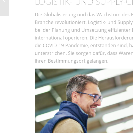
LOGISTIK- UND SUPPLY
Weiterbildungen mit
Sinn
Die Globalisierung und das Wachstum des E
Branche revolutioniert. Logistik- und Supp
bei der Planung und Umsetzung effizienter L
international operieren. Die Herausforderun
die COVID-19-Pandemie, entstanden sind, h
unterstrichen. Sie sorgen dafür, dass Waren
ihren Bestimmungsort gelangen.