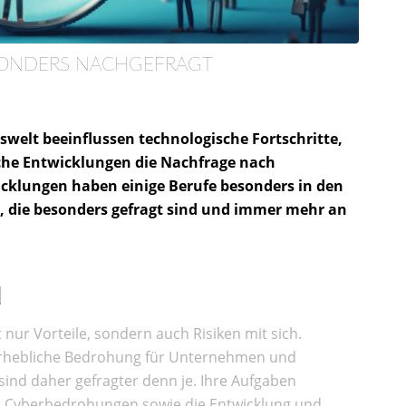
ESONDERS NACHGEFRAGT
swelt beeinflussen technologische Fortschritte,
iche Entwicklungen die Nachfrage nach
cklungen haben einige Berufe besonders in den
fe, die besonders gefragt sind und immer mehr an
N
 nur Vorteile, sondern auch Risiken mit sich.
 erhebliche Bedrohung für Unternehmen und
sind daher gefragter denn je. Ihre Aufgaben
on Cyberbedrohungen sowie die Entwicklung und