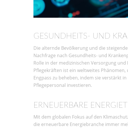
GESUNDHEITS- UND KR
Die alternde Bevölkerung und die steigend
Nachfrage nach Gesundheits- und Krankenpfl
Rolle in der medizinischen Versorgung und
Pflegekräften ist ein weltweites Phänomen
Engpass zu beheben, indem sie verstärkt in
Pflegepersonal investieren.
ERNEUERBARE ENERGIET
Mit dem globalen Fokus auf den Klimaschut
die erneuerbare Energiebranche immer meh