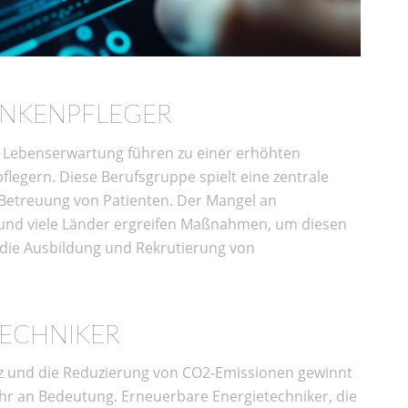
ANKENPFLEGER
e Lebenserwartung führen zu einer erhöhten
egern. Diese Berufsgruppe spielt eine zentrale
 Betreuung von Patienten. Der Mangel an
, und viele Länder ergreifen Maßnahmen, um diesen
 die Ausbildung und Rekrutierung von
ECHNIKER
z und die Reduzierung von CO2-Emissionen gewinnt
r an Bedeutung. Erneuerbare Energietechniker, die