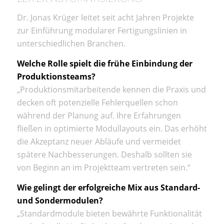
Dr. Jonas Krüger leitet seit acht Jahren Projekte
zur Einführung modularer Fertigungslinien in
unterschiedlichen Branchen.
Welche Rolle spielt die frühe Einbindung der
Produktionsteams?
„Produktionsmitarbeitende kennen die Praxis und
decken oft potenzielle Fehlerquellen schon
während der Planung auf. Ihre Erfahrungen
fließen in optimierte Modullayouts ein. Das erhöht
die Akzeptanz neuer Abläufe und vermeidet
spätere Nachbesserungen. Deshalb sollten sie
von Beginn an im Projektteam vertreten sein.“
Wie gelingt der erfolgreiche Mix aus Standard-
und Sondermodulen?
„Standardmodule bieten bewährte Funktionalität