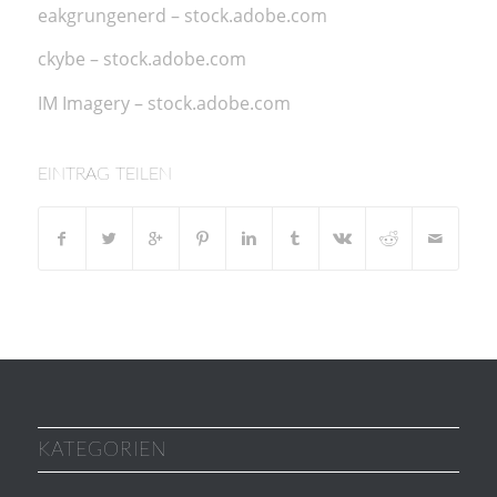
eakgrungenerd
– stock.adobe.com
ckybe
– stock.adobe.com
IM Imagery
– stock.adobe.com
EINTRAG TEILEN
KATEGORIEN