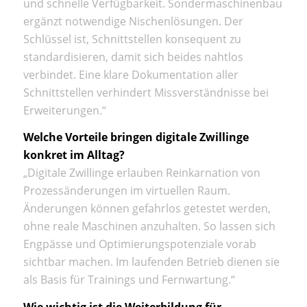
und schnelle Verfügbarkeit. Sondermaschinenbau
ergänzt notwendige Nischenlösungen. Der
Schlüssel ist, Schnittstellen konsequent zu
standardisieren, damit sich beides nahtlos
verbindet. Eine klare Dokumentation aller
Schnittstellen verhindert Missverständnisse bei
Erweiterungen.“
Welche Vorteile bringen digitale Zwillinge
konkret im Alltag?
„Digitale Zwillinge erlauben Reinkarnation von
Prozessänderungen im virtuellen Raum.
Änderungen können gefahrlos getestet werden,
ohne reale Maschinen anzuhalten. So lassen sich
Engpässe und Optimierungspotenziale vorab
sichtbar machen. Im laufenden Betrieb dienen sie
als Basis für Trainings und Fernwartung.“
Wie wichtig ist die Weiterbildung für