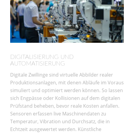
DIGITALISIERUNG UND
AUTOMATISIERUNG
Digitale Zwillinge sind virtuelle Abbilder realer
Produktionsanlagen, mit denen Abläufe im Voraus
simuliert und optimiert werden können. So lassen
sich Engpässe oder Kollisionen auf dem digitalen
Prüfstand beheben, bevor reale Kosten anfallen.
Sensoren erfassen live Maschinendaten zu
Temperatur, Vibration und Durchsatz, die in
Echtzeit ausgewertet werden. Künstliche