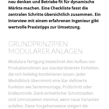
neu denken und Betriebe fit für dynamische
Märkte machen. Eine Checkliste fasst die
zentralen Schritte übersichtlich zusammen. Ein
Interview mit einem erfahrenen Ingenieur gibt
wertvolle Praxistipps zur Umsetzung.
GRUNDPRINZIPIEN
MODULARER ANLAGEN
Modulare Fertigung bezeichnet den Aufbau von
Produktionslinien aus standardisierten Einheiten,
die sich beliebig kombinieren lassen. Jeder
Modulblock übernimmt eine klar definierte
Funktion wie Serienmontage, Prüfschritt oder
Endkontrolle. Dank einheitlicher Schnittstellen
sind Umrüstzeiten minimal, wenn neue Varianten
anfallen. Diese Vorgehensweise steigert die