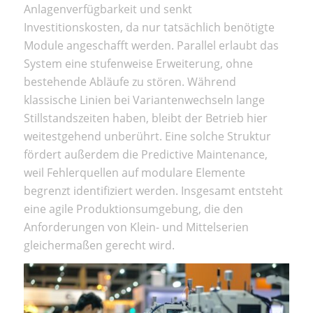
Anlagenverfügbarkeit und senkt
Investitionskosten, da nur tatsächlich benötigte
Module angeschafft werden. Parallel erlaubt das
System eine stufenweise Erweiterung, ohne
bestehende Abläufe zu stören. Während
klassische Linien bei Variantenwechseln lange
Stillstandszeiten haben, bleibt der Betrieb hier
weitestgehend unberührt. Eine solche Struktur
fördert außerdem die Predictive Maintenance,
weil Fehlerquellen auf modulare Elemente
begrenzt identifiziert werden. Insgesamt entsteht
eine agile Produktionsumgebung, die den
Anforderungen von Klein- und Mittelserien
gleichermaßen gerecht wird.