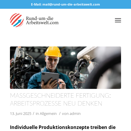
E-Mail: mail@rund-um-die-arbeitswelt.com
MASSGESCHNEIDERTE FERTIGUNG: A
RBEITSPROZESSE NEU DENKEN
/
/
13. Juni 2025
in
Allgemein
von
admin
Individuelle Produktionskonzepte treiben die