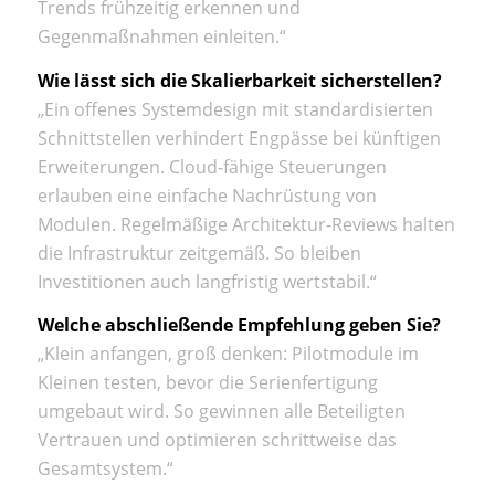
Trends frühzeitig erkennen und
Gegenmaßnahmen einleiten.“
Wie lässt sich die Skalierbarkeit sicherstellen?
„Ein offenes Systemdesign mit standardisierten
Schnittstellen verhindert Engpässe bei künftigen
Erweiterungen. Cloud-fähige Steuerungen
erlauben eine einfache Nachrüstung von
Modulen. Regelmäßige Architektur-Reviews halten
die Infrastruktur zeitgemäß. So bleiben
Investitionen auch langfristig wertstabil.“
Welche abschließende Empfehlung geben Sie?
„Klein anfangen, groß denken: Pilotmodule im
Kleinen testen, bevor die Serienfertigung
umgebaut wird. So gewinnen alle Beteiligten
Vertrauen und optimieren schrittweise das
Gesamtsystem.“