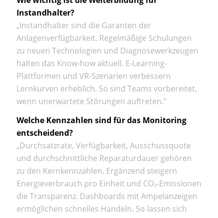
Instandhalter?
„Instandhalter sind die Garanten der
Anlagenverfügbarkeit. Regelmäßige Schulungen
zu neuen Technologien und Diagnosewerkzeugen
halten das Know-how aktuell. E-Learning-
Plattformen und VR-Szenarien verbessern
Lernkurven erheblich. So sind Teams vorbereitet,
wenn unerwartete Störungen auftreten.“
Welche Kennzahlen sind für das Monitoring
entscheidend?
„Durchsatzrate, Verfügbarkeit, Ausschussquote
und durchschnittliche Reparaturdauer gehören
zu den Kernkennzahlen. Ergänzend steigern
Energieverbrauch pro Einheit und CO₂-Emissionen
die Transparenz. Dashboards mit Ampel­anzeigen
ermöglichen schnelles Handeln. So lassen sich