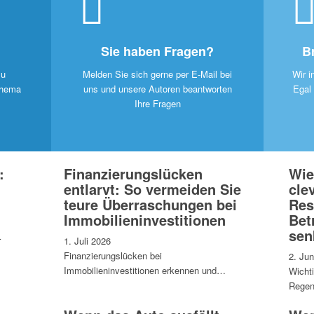
Sie haben Fragen?
B
zu
Melden Sie sich gerne per E-Mail bei
Wir i
Thema
uns und unsere Autoren beantworten
Egal
Ihre Fragen
:
Finanzierungslücken
Wie
entlarvt: So vermeiden Sie
cle
teure Überraschungen bei
Res
Immobilieninvestitionen
Bet
sen
r
1. Juli 2026
Finanzierungslücken bei
2. Jun
Immobilieninvestitionen erkennen und…
Wicht
Regen