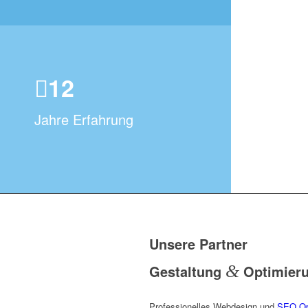
12
Jahre Erfahrung
Unsere Partner
Gestaltung
&
Optimier
Professionelles Webdesign und
SEO Op