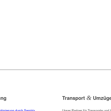
ung
Transport
&
Umzüg
timierung durch Semtrix
.
Unser Partner für Transporte und 