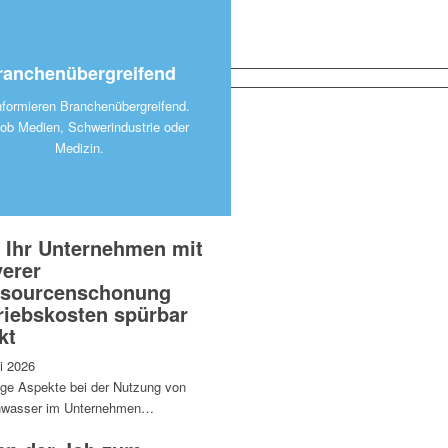
ranchenübergreifend
nformieren Branchenübergreifend.
 ob Medien, Schwerindustrie oder
Medizin.
 Ihr Unternehmen mit
verer
sourcenschonung
riebskosten spürbar
kt
i 2026
ige Aspekte bei der Nutzung von
wasser im Unternehmen…