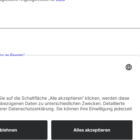
ve zur Zigarette?
en Sie teure Überraschungen bei
censchonung Betriebskosten spürbar senkt
nzen stoßen – und wo echte Hautstraffung
 den Pendler-Stau clever umgehen
nschutz
Impressum