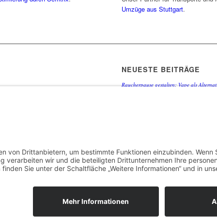
Umzüge aus Stuttgart
.
NEUESTE BEITRÄGE
Raucherpause gestalten: Vape als Alternati
Finanzierungslücken entlarvt: So vermeid
Immobilieninvestitionen
Wie Ihr Unternehmen mit cleverer Ressour
Warum herkömmliche Methoden an ihre Gre
beginnt
Wenn das Auto ausfällt: Wie Unternehmen
Date