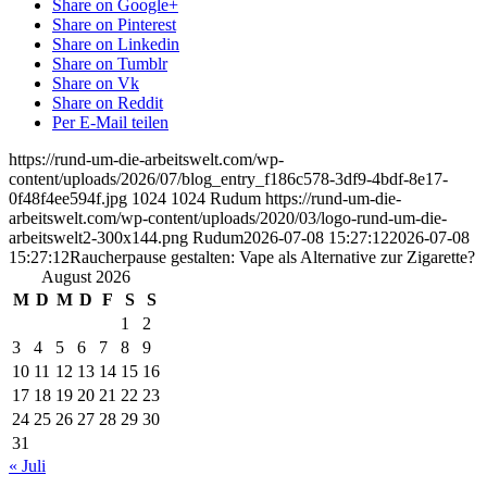
Share on Google+
Share on Pinterest
Share on Linkedin
Share on Tumblr
Share on Vk
Share on Reddit
Per E-Mail teilen
https://rund-um-die-arbeitswelt.com/wp-
content/uploads/2026/07/blog_entry_f186c578-3df9-4bdf-8e17-
0f48f4ee594f.jpg
1024
1024
Rudum
https://rund-um-die-
arbeitswelt.com/wp-content/uploads/2020/03/logo-rund-um-die-
arbeitswelt2-300x144.png
Rudum
2026-07-08 15:27:12
2026-07-08
15:27:12
Raucherpause gestalten: Vape als Alternative zur Zigarette?
August 2026
M
D
M
D
F
S
S
1
2
3
4
5
6
7
8
9
10
11
12
13
14
15
16
17
18
19
20
21
22
23
24
25
26
27
28
29
30
31
« Juli