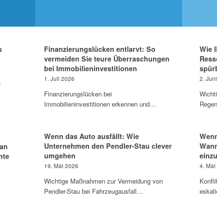
s
Finanzierungslücken entlarvt: So
Wie 
vermeiden Sie teure Überraschungen
Ress
bei Immobilieninvestitionen
spür
1. Juli 2026
2. Jun
r
Finanzierungslücken bei
Wicht
Immobilieninvestitionen erkennen und…
Regen
Wenn das Auto ausfällt: Wie
Wenn 
Unternehmen den Pendler-Stau clever
Wann 
an
umgehen
einz
hte
19. Mai 2026
4. Mai
Wichtige Maßnahmen zur Vermeidung von
Konfli
Pendler-Stau bei Fahrzeugausfall…
eskal