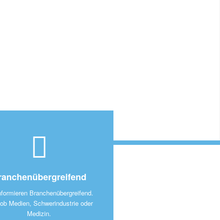
ranchenübergreifend
nformieren Branchenübergreifend.
 ob Medien, Schwerindustrie oder
Medizin.