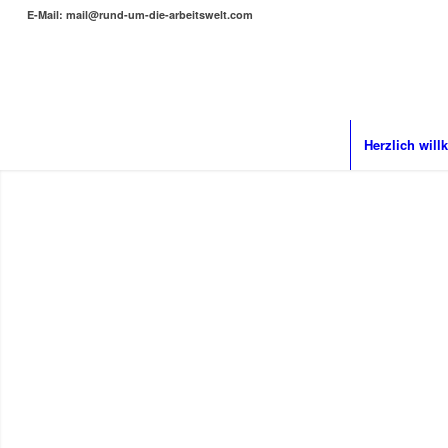
E-Mail: mail@rund-um-die-arbeitswelt.com
HERZLICH
Herzlich wil
WILLKOM
Wir freuen uns, dass Sie
zu uns gefunden haben. V
beim Stöbern durch unsere