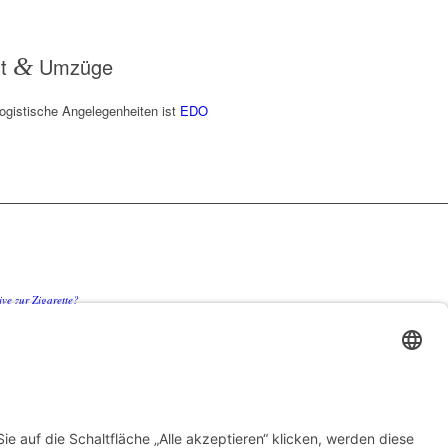
rt
&
Umzüge
logistische Angelegenheiten ist
EDO
ve zur Zigarette?
en Sie teure Überraschungen bei
censchonung Betriebskosten spürbar senkt
nzen stoßen – und wo echte Hautstraffung