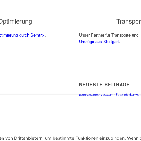
ptimierung
Transpo
timierung durch Semtrix
.
Unser Partner für Transporte und 
Umzüge aus Stuttgart
.
NEUESTE BEITRÄGE
Raucherpause gestalten: Vape als Alternati
Finanzierungslücken entlarvt: So vermeid
Immobilieninvestitionen
Wie Ihr Unternehmen mit cleverer Ressour
Warum herkömmliche Methoden an ihre Gre
beginnt