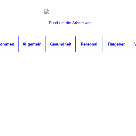
lkommen
Allgemein
Gesundheit
Personal
Ratgeber
MEN
 den Weg
iel Spaß
 Artikel.