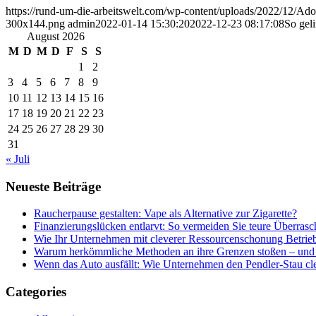
https://rund-um-die-arbeitswelt.com/wp-content/uploads/2022/12/A
300x144.png
admin
2022-01-14 15:30:20
2022-12-23 08:17:08
So geli
August 2026
M
D
M
D
F
S
S
1
2
3
4
5
6
7
8
9
10
11
12
13
14
15
16
17
18
19
20
21
22
23
24
25
26
27
28
29
30
31
« Juli
Neueste Beiträge
Raucherpause gestalten: Vape als Alternative zur Zigarette?
Finanzierungslücken entlarvt: So vermeiden Sie teure Überras
Wie Ihr Unternehmen mit cleverer Ressourcenschonung Betrieb
Warum herkömmliche Methoden an ihre Grenzen stoßen – und 
Wenn das Auto ausfällt: Wie Unternehmen den Pendler-Stau c
Categories