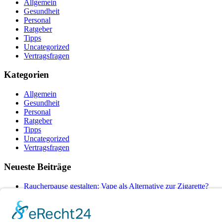
Allgemein
Gesundheit
Personal
Ratgeber
Tipps
Uncategorized
Vertragsfragen
Kategorien
Allgemein
Gesundheit
Personal
Ratgeber
Tipps
Uncategorized
Vertragsfragen
Neueste Beiträge
Raucherpause gestalten: Vape als Alternative zur Zigarette?
Finanzierungslücken entlarvt: So vermeiden Sie teure Überras
Wie Ihr Unternehmen mit cleverer Ressourcenschonung Betrieb
Warum herkömmliche Methoden an ihre Grenzen stoßen – und 
Wenn das Auto ausfällt: Wie Unternehmen den Pendler-Stau c