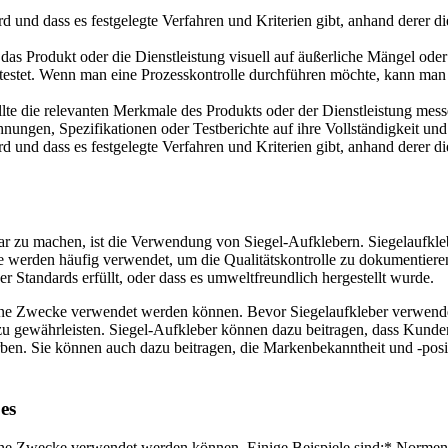
rd und dass es festgelegte Verfahren und Kriterien gibt, anhand derer d
as Produkt oder die Dienstleistung visuell auf äußerliche Mängel oder
 getestet. Wenn man eine Prozesskontrolle durchführen möchte, kann ma
llte die relevanten Merkmale des Produkts oder der Dienstleistung me
ngen, Spezifikationen oder Testberichte auf ihre Vollständigkeit und 
rd und dass es festgelegte Verfahren und Kriterien gibt, anhand derer d
bar zu machen, ist die Verwendung von Siegel-Aufklebern. Siegelaufkl
Sie werden häufig verwendet, um die Qualitätskontrolle zu dokumentie
 Standards erfüllt, oder dass es umweltfreundlich hergestellt wurde.
ene Zwecke verwendet werden können. Bevor Siegelaufkleber verwendet 
u gewährleisten. Siegel-Aufkleber können dazu beitragen, dass Kunden 
erben. Sie können auch dazu beitragen, die Markenbekanntheit und -posi
es
dene Zwecke verwendet werden können. Einige Beispiele sind:* Normen