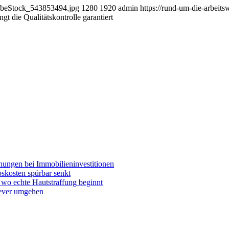
dobeStock_543853494.jpg
1280
1920
admin
https://rund-um-die-arbeit
ngt die Qualitätskontrolle garantiert
chungen bei Immobilieninvestitionen
skosten spürbar senkt
wo echte Hautstraffung beginnt
lever umgehen