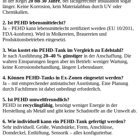
In der Regel
20 bis 30 Jahre
, bei fachgerechter Installation sogar
länger. Keine Korrosion, kein Materialabbau durch UV oder
Chemikalien.
2. Ist PEHD lebensmittelecht?
Ja – PEHD kann lebensmittelecht zertifiziert werden (EU 10/2011,
FDA-konform). Wird in Molkereien, Brauereien und
Produktionsbetrieben eingesetzt.
3. Was kostet ein PEHD-Tank im Vergleich zu Edelstahl?
Je nach Ausführung
20–40 % günstiger
in der Anschaffung. Die
wahren Einsparungen liegen aber im Betrieb: weniger Wartung,
keine Korrosionsbehandlung, längere Lebensdauer.
4. Können PEHD-Tanks in Ex-Zonen eingesetzt werden?
Ja – mit entsprechender antistatischer Ausrüstung. Eine Planung
durch Fachfirmen ist dabei unbedingt erforderlich.
5. Ist PEHD umweltfreundlich?
PEHD ist
recyclingfähig
, benötigt weniger Energie in der
Herstellung als Metall und gibt keine Schadstoffe an die Umwelt ab.
6. Wie individuell kann ein PEHD-Tank gefertigt werden?
Sehr individuell. Größe, Wandstärke, Form, Anschlüsse,
Domdeckel, Entlüftung, Sensorik – alles konfigurierbar.