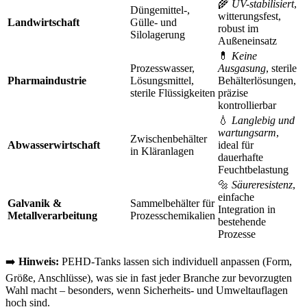
🌾
UV-stabilisiert
,
Düngemittel-,
witterungsfest,
Landwirtschaft
Gülle- und
robust im
Silolagerung
Außeneinsatz
💊
Keine
Prozesswasser,
Ausgasung
, sterile
Pharmaindustrie
Lösungsmittel,
Behälterlösungen,
sterile Flüssigkeiten
präzise
kontrollierbar
💧
Langlebig und
wartungsarm
,
Zwischenbehälter
Abwasserwirtschaft
ideal für
in Kläranlagen
dauerhafte
Feuchtbelastung
🔩
Säureresistenz
,
einfache
Galvanik &
Sammelbehälter für
Integration in
Metallverarbeitung
Prozesschemikalien
bestehende
Prozesse
➡️
Hinweis:
PEHD-Tanks lassen sich individuell anpassen (Form,
Größe, Anschlüsse), was sie in fast jeder Branche zur bevorzugten
Wahl macht – besonders, wenn Sicherheits- und Umweltauflagen
hoch sind.