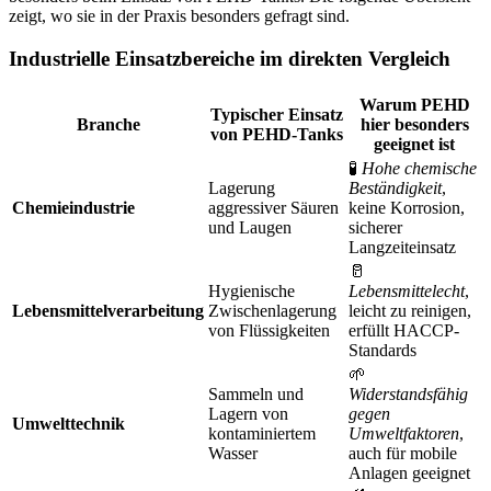
zeigt, wo sie in der Praxis besonders gefragt sind.
Industrielle Einsatzbereiche im direkten Vergleich
Warum PEHD
Typischer Einsatz
Branche
hier besonders
von PEHD-Tanks
geeignet ist
🧪
Hohe chemische
Lagerung
Beständigkeit
,
Chemieindustrie
aggressiver Säuren
keine Korrosion,
und Laugen
sicherer
Langzeiteinsatz
🥛
Hygienische
Lebensmittelecht
,
Lebensmittelverarbeitung
Zwischenlagerung
leicht zu reinigen,
von Flüssigkeiten
erfüllt HACCP-
Standards
🌱
Sammeln und
Widerstandsfähig
Lagern von
gegen
Umwelttechnik
kontaminiertem
Umweltfaktoren
,
Wasser
auch für mobile
Anlagen geeignet