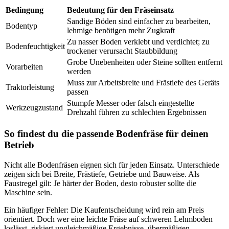
Bedingung
Bedeutung für den Fräseinsatz
Sandige Böden sind einfacher zu bearbeiten,
Bodentyp
lehmige benötigen mehr Zugkraft
Zu nasser Boden verklebt und verdichtet; zu
Bodenfeuchtigkeit
trockener verursacht Staubbildung
Grobe Unebenheiten oder Steine sollten entfernt
Vorarbeiten
werden
Muss zur Arbeitsbreite und Frästiefe des Geräts
Traktorleistung
passen
Stumpfe Messer oder falsch eingestellte
Werkzeugzustand
Drehzahl führen zu schlechten Ergebnissen
So findest du die passende Bodenfräse für deinen
Betrieb
Nicht alle Bodenfräsen eignen sich für jeden Einsatz. Unterschiede
zeigen sich bei Breite, Frästiefe, Getriebe und Bauweise. Als
Faustregel gilt: Je härter der Boden, desto robuster sollte die
Maschine sein.
Ein häufiger Fehler: Die Kaufentscheidung wird rein am Preis
orientiert. Doch wer eine leichte Fräse auf schweren Lehmboden
loslässt, riskiert ungleichmäßige Ergebnisse, übermäßigen