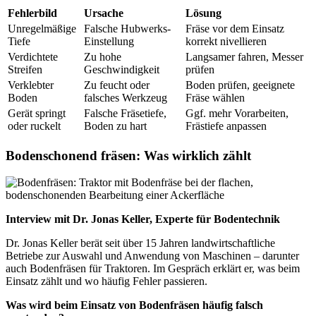
Fehlerbild
Ursache
Lösung
Unregelmäßige
Falsche Hubwerks-
Fräse vor dem Einsatz
Tiefe
Einstellung
korrekt nivellieren
Verdichtete
Zu hohe
Langsamer fahren, Messer
Streifen
Geschwindigkeit
prüfen
Verklebter
Zu feucht oder
Boden prüfen, geeignete
Boden
falsches Werkzeug
Fräse wählen
Gerät springt
Falsche Fräsetiefe,
Ggf. mehr Vorarbeiten,
oder ruckelt
Boden zu hart
Frästiefe anpassen
Bodenschonend fräsen: Was wirklich zählt
Interview mit Dr. Jonas Keller, Experte für Bodentechnik
Dr. Jonas Keller berät seit über 15 Jahren landwirtschaftliche
Betriebe zur Auswahl und Anwendung von Maschinen – darunter
auch Bodenfräsen für Traktoren. Im Gespräch erklärt er, was beim
Einsatz zählt und wo häufig Fehler passieren.
Was wird beim Einsatz von Bodenfräsen häufig falsch