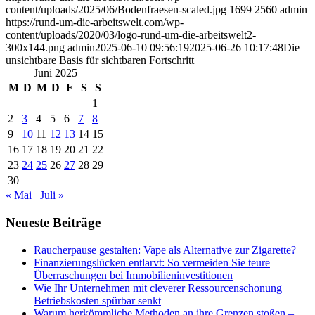
content/uploads/2025/06/Bodenfraesen-scaled.jpg
1699
2560
admin
https://rund-um-die-arbeitswelt.com/wp-
content/uploads/2020/03/logo-rund-um-die-arbeitswelt2-
300x144.png
admin
2025-06-10 09:56:19
2025-06-26 10:17:48
Die
unsichtbare Basis für sichtbaren Fortschritt
Juni 2025
M
D
M
D
F
S
S
1
2
3
4
5
6
7
8
9
10
11
12
13
14
15
16
17
18
19
20
21
22
23
24
25
26
27
28
29
30
« Mai
Juli »
Neueste Beiträge
Raucherpause gestalten: Vape als Alternative zur Zigarette?
Finanzierungslücken entlarvt: So vermeiden Sie teure
Überraschungen bei Immobilieninvestitionen
Wie Ihr Unternehmen mit cleverer Ressourcenschonung
Betriebskosten spürbar senkt
Warum herkömmliche Methoden an ihre Grenzen stoßen –