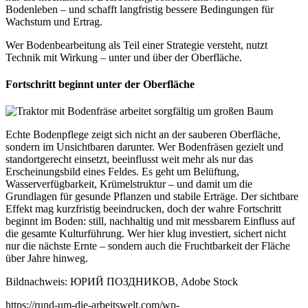
Bodenleben – und schafft langfristig bessere Bedingungen für
Wachstum und Ertrag.
Wer Bodenbearbeitung als Teil einer Strategie versteht, nutzt
Technik mit Wirkung – unter und über der Oberfläche.
Fortschritt beginnt unter der Oberfläche
Echte Bodenpflege zeigt sich nicht an der sauberen Oberfläche,
sondern im Unsichtbaren darunter. Wer Bodenfräsen gezielt und
standortgerecht einsetzt, beeinflusst weit mehr als nur das
Erscheinungsbild eines Feldes. Es geht um Belüftung,
Wasserverfügbarkeit, Krümelstruktur – und damit um die
Grundlagen für gesunde Pflanzen und stabile Erträge. Der sichtbare
Effekt mag kurzfristig beeindrucken, doch der wahre Fortschritt
beginnt im Boden: still, nachhaltig und mit messbarem Einfluss auf
die gesamte Kulturführung. Wer hier klug investiert, sichert nicht
nur die nächste Ernte – sondern auch die Fruchtbarkeit der Fläche
über Jahre hinweg.
Bildnachweis: ЮРИЙ ПОЗДНИКОВ, Adobe Stock
https://rund-um-die-arbeitswelt.com/wp-