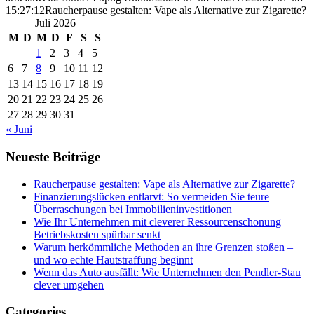
15:27:12
Raucherpause gestalten: Vape als Alternative zur Zigarette?
Juli 2026
M
D
M
D
F
S
S
1
2
3
4
5
6
7
8
9
10
11
12
13
14
15
16
17
18
19
20
21
22
23
24
25
26
27
28
29
30
31
« Juni
Neueste Beiträge
Raucherpause gestalten: Vape als Alternative zur Zigarette?
Finanzierungslücken entlarvt: So vermeiden Sie teure
Überraschungen bei Immobilieninvestitionen
Wie Ihr Unternehmen mit cleverer Ressourcenschonung
Betriebskosten spürbar senkt
Warum herkömmliche Methoden an ihre Grenzen stoßen –
und wo echte Hautstraffung beginnt
Wenn das Auto ausfällt: Wie Unternehmen den Pendler-Stau
clever umgehen
Categories