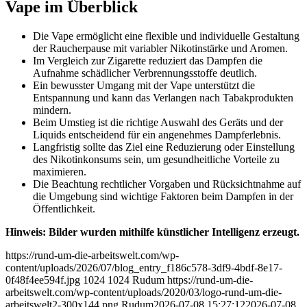
Vape im Überblick
Die Vape ermöglicht eine flexible und individuelle Gestaltung
der Raucherpause mit variabler Nikotinstärke und Aromen.
Im Vergleich zur Zigarette reduziert das Dampfen die
Aufnahme schädlicher Verbrennungsstoffe deutlich.
Ein bewusster Umgang mit der Vape unterstützt die
Entspannung und kann das Verlangen nach Tabakprodukten
mindern.
Beim Umstieg ist die richtige Auswahl des Geräts und der
Liquids entscheidend für ein angenehmes Dampferlebnis.
Langfristig sollte das Ziel eine Reduzierung oder Einstellung
des Nikotinkonsums sein, um gesundheitliche Vorteile zu
maximieren.
Die Beachtung rechtlicher Vorgaben und Rücksichtnahme auf
die Umgebung sind wichtige Faktoren beim Dampfen in der
Öffentlichkeit.
Hinweis: Bilder wurden mithilfe künstlicher Intelligenz erzeugt.
https://rund-um-die-arbeitswelt.com/wp-
content/uploads/2026/07/blog_entry_f186c578-3df9-4bdf-8e17-
0f48f4ee594f.jpg
1024
1024
Rudum
https://rund-um-die-
arbeitswelt.com/wp-content/uploads/2020/03/logo-rund-um-die-
arbeitswelt2-300x144.png
Rudum
2026-07-08 15:27:12
2026-07-08