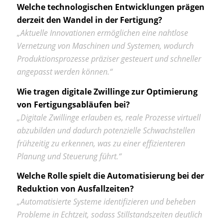
Welche technologischen Entwicklungen prägen
derzeit den Wandel in der Fertigung?
„Aktuelle Innovationen ermöglichen eine nahtlose
Vernetzung von Maschinen und Systemen, wodurch
Produktionsprozesse präziser gesteuert und schneller
angepasst werden können.“
Wie tragen digitale Zwillinge zur Optimierung
von Fertigungsabläufen bei?
„Digitale Zwillinge erlauben es, reale Prozesse virtuell
abzubilden und dadurch potenzielle Schwachstellen
frühzeitig zu erkennen, was zu einer effizienteren
Planung und Steuerung führt.“
Welche Rolle spielt die Automatisierung bei der
Reduktion von Ausfallzeiten?
„Automatisierte Systeme identifizieren und beheben
Probleme in Echtzeit, sodass Stillstandszeiten deutlich