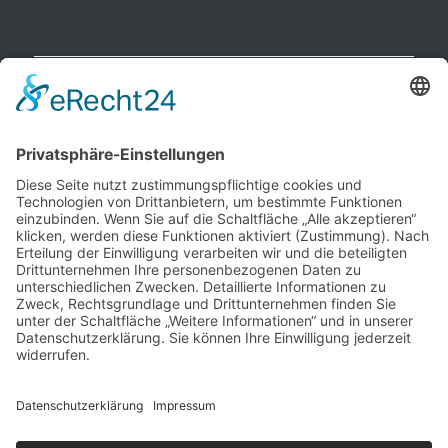
NEUESTE BEITRÄGE
Raucherpause gestalten: Vape als Alternative zur Zigarette?
Finanzierungslücken entlarvt: So vermeiden Sie teure
Überraschungen bei Immobilieninvestitionen
Wie Ihr Unternehmen mit cleverer Ressourcenschonung
Betriebskosten spürbar senkt
Warum herkömmliche Methoden an ihre Grenzen stoßen –
und wo echte Hautstraffung beginnt
Wenn das Auto ausfällt: Wie Unternehmen den Pendler-Stau
clever umgehen