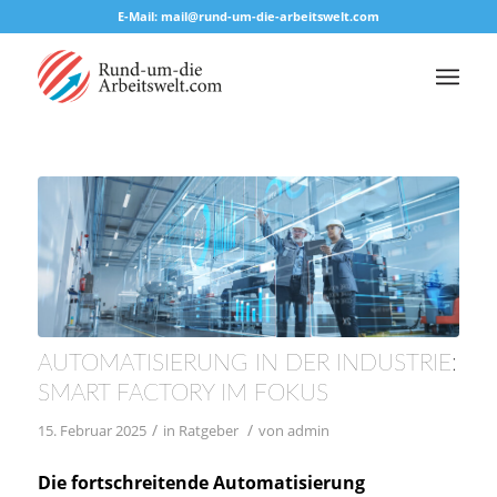
E-Mail: mail@rund-um-die-arbeitswelt.com
AUTOMATISIERUNG IN DER INDUSTRIE:
SMART FACTORY IM FOKUS
/
/
15. Februar 2025
in
Ratgeber
von
admin
Die fortschreitende Automatisierung