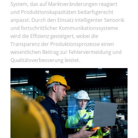
System, das auf Marktveränderungen reagiert
und Produktionskapazitäten bedarfsgerecht
anpasst. Durch den Einsatz intelligenter Sensorik
und fortschrittlicher Kommunikationssysteme
wird die Effizienz gesteigert, wobei die
Transparenz der Produktionsprozesse einen
wesentlichen Beitrag zur Fehlervermeidung und
Qualitätsverbesserung leistet.