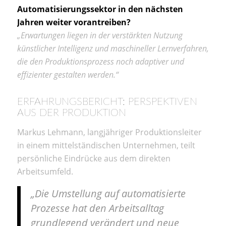
Automatisierungssektor in den nächsten
Jahren weiter vorantreiben?
„Erwartungen liegen in der verstärkten Nutzung
künstlicher Intelligenz und maschineller Lernverfahren,
die den Produktionsprozess noch adaptiver und
effizienter gestalten werden.“
ERFAHRUNGSBERICHT: PERSPEKTIVEN
AUS DER PRODUKTION
Markus Lehmann, langjähriger Produktionsleiter
in einem mittelständischen Unternehmen, teilt
persönliche Eindrücke aus dem direkten
Arbeitsumfeld.
„Die Umstellung auf automatisierte
Prozesse hat den Arbeitsalltag
grundlegend verändert und neue