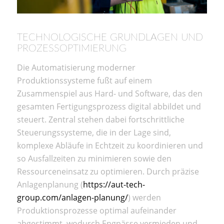
TECHNOLOGISCHE GRUNDLAGEN UND
PROZESSOPTIMIERUNG
Die Automatisierung moderner
Produktionssysteme fußt auf einem
Zusammenspiel aus Hard- und Software, das den
gesamten Fertigungsprozess digital abbildet und
steuert. Zentral stehen dabei fortschrittliche
Steuerungssysteme, die in der Lage sind,
komplexe Abläufe in Echtzeit zu koordinieren und
so Ausfallzeiten zu minimieren sowie den
Ressourceneinsatz zu optimieren. Durch präzise
Anlagenplanung (
https://aut-tech-
group.com/anlagen-planung/
) werden
Produktionsprozesse optimal aufeinander
abgestimmt, wodurch Engpässe vermieden und