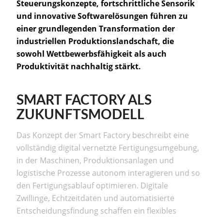
Steuerungskonzepte, fortschrittliche Sensorik
und innovative Softwarelösungen führen zu
einer grundlegenden Transformation der
industriellen Produktionslandschaft, die
sowohl Wettbewerbsfähigkeit als auch
Produktivität nachhaltig stärkt.
SMART FACTORY ALS
ZUKUNFTSMODELL
Das Konzept der Smart Factory beschreibt eine
vollständig digital vernetzte Fertigungsumgebung,
in der Maschinen, Produktionsanlagen und
logistische Prozesse autonom interagieren und so
den Fertigungsablauf optimieren. Digitale
Zwillinge, Echtzeitdaten und automatisierte
Entscheidungsfindung schaffen ein flexibles