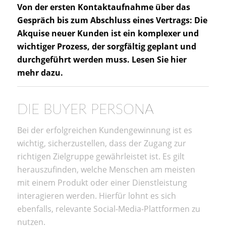
Von der ersten Kontaktaufnahme über das
Gespräch bis zum Abschluss eines Vertrags: Die
Akquise neuer Kunden ist ein komplexer und
wichtiger Prozess, der sorgfältig geplant und
durchgeführt werden muss. Lesen Sie hier
mehr dazu.
DIE BUYER PERSONA
Bei der erfolgreichen Kundengewinnung ist es
wichtig, sicherzustellen, dass der Zugang zur
richtigen Zielgruppe gewährleistet ist. Es gilt
herauszufinden, welche Menschen am meisten
mit einem Produkt oder einer Dienstleistung
interagieren werden. Hierfür lohnt es sich
ebenfalls, relevante Social-Media-Plattformen zu
nutzen.