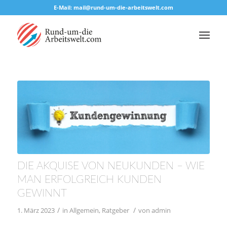
E-Mail: mail@rund-um-die-arbeitswelt.com
DIE AKQUISE VON NEUKUNDEN – WIE
MAN ERFOLGREICH KUNDEN
GEWINNT
/
/
1. März 2023
in
Allgemein
,
Ratgeber
von
admin