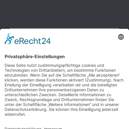
NEUESTE BEITRÄGE
Raucherpause gestalten: Vape als Alternative zur Zigarette?
Finanzierungslücken entlarvt: So vermeiden Sie teure
Überraschungen bei Immobilieninvestitionen
Wie Ihr Unternehmen mit cleverer Ressourcenschonung
Betriebskosten spürbar senkt
Warum herkömmliche Methoden an ihre Grenzen stoßen –
und wo echte Hautstraffung beginnt
Wenn das Auto ausfällt: Wie Unternehmen den Pendler-Stau