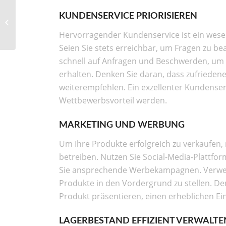
Erben und Vererben:
KUNDENSERVICE PRIORISIEREN
Ein umfassender
Leitfaden zum Erbrecht
Hervorragender Kundenservice ist ein wesen
Seien Sie stets erreichbar, um Fragen zu b
schnell auf Anfragen und Beschwerden, um
erhalten. Denken Sie daran, dass zufried
weiterempfehlen. Ein exzellenter Kundense
Wettbewerbsvorteil werden.
MARKETING UND WERBUNG
Um Ihre Produkte erfolgreich zu verkaufen
betreiben. Nutzen Sie Social-Media-Plattfor
Sie ansprechende Werbekampagnen. Verwend
Produkte in den Vordergrund zu stellen. Den
Produkt präsentieren, einen erheblichen Ei
LAGERBESTAND EFFIZIENT VERWALTE