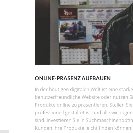
ONLINE-PRÄSENZ AUFBAUEN
In der heutigen digitalen Welt ist eine stark
benutzerfreundliche Website oder nutzen S
Produkte online zu präsentieren. Stellen Sie
professionell gestaltet ist und alle wichtig
sind. Investieren Sie in Suchmaschinenoptim
Kunden Ihre Produkte leicht finden können.