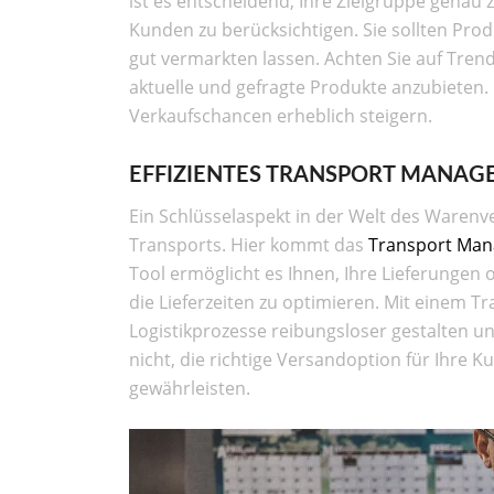
ist es entscheidend, Ihre Zielgruppe genau
Kunden zu berücksichtigen. Sie sollten Pro
gut vermarkten lassen. Achten Sie auf Tren
aktuelle und gefragte Produkte anzubieten.
Verkaufschancen erheblich steigern.
EFFIZIENTES TRANSPORT MANAG
Ein Schlüsselaspekt in der Welt des Warenv
Transports. Hier kommt das
Transport Ma
Tool ermöglicht es Ihnen, Ihre Lieferungen
die Lieferzeiten zu optimieren. Mit einem
Logistikprozesse reibungsloser gestalten un
nicht, die richtige Versandoption für Ihre 
gewährleisten.