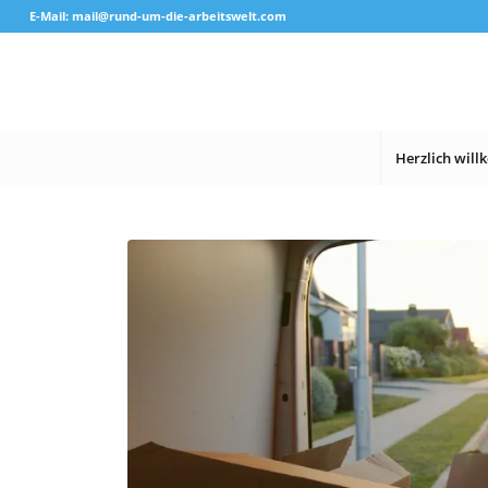
E-Mail: mail@rund-um-die-arbeitswelt.com
Herzlich wil