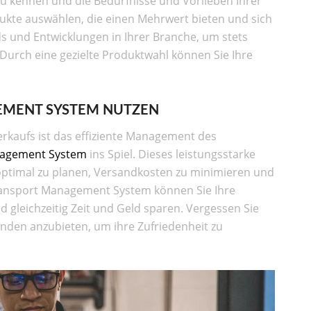
 zu kennen und die Bedürfnisse und Vorlieben Ihrer
dukte auswählen, die einen Mehrwert bieten und sich
ds und Entwicklungen in Ihrer Branche, um stets
 Durch eine gezielte Produktwahl können Sie Ihre
EMENT SYSTEM NUTZEN
erkaufs ist das effiziente Management des
nagement System
ins Spiel. Dieses leistungsstarke
 optimal zu planen, Versandkosten zu minimieren und
 Transport Management System können Sie Ihre
d gleichzeitig Zeit und Geld sparen. Vergessen Sie
Kunden anzubieten, um ihre Zufriedenheit zu