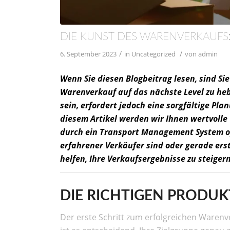
DIE KUNST DES WARENVERKAUFS:
/
/
6. September 2023
in
Uncategorized
von
admin
Wenn Sie diesen Blogbeitrag lesen, sind Si
Warenverkauf auf das nächste Level zu he
sein, erfordert jedoch eine sorgfältige Pla
diesem Artikel werden wir Ihnen wertvolle 
durch ein Transport Management System opt
erfahrener Verkäufer sind oder gerade ers
helfen, Ihre Verkaufsergebnisse zu steigern
DIE RICHTIGEN PRODU
Der erste Schritt zum erfolgreichen Warenve