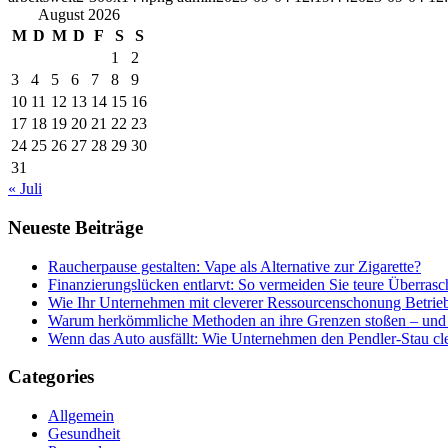
August 2026
M
D
M
D
F
S
S
1
2
3
4
5
6
7
8
9
10
11
12
13
14
15
16
17
18
19
20
21
22
23
24
25
26
27
28
29
30
31
« Juli
Neueste Beiträge
Raucherpause gestalten: Vape als Alternative zur Zigarette?
Finanzierungslücken entlarvt: So vermeiden Sie teure Überras
Wie Ihr Unternehmen mit cleverer Ressourcenschonung Betrieb
Warum herkömmliche Methoden an ihre Grenzen stoßen – und 
Wenn das Auto ausfällt: Wie Unternehmen den Pendler-Stau c
Categories
Allgemein
Gesundheit