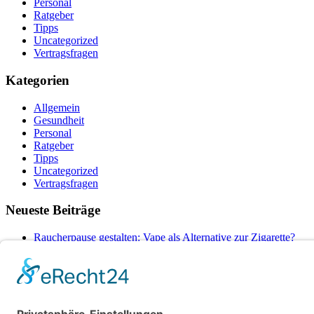
Personal
Ratgeber
Tipps
Uncategorized
Vertragsfragen
Kategorien
Allgemein
Gesundheit
Personal
Ratgeber
Tipps
Uncategorized
Vertragsfragen
Neueste Beiträge
Raucherpause gestalten: Vape als Alternative zur Zigarette?
Finanzierungslücken entlarvt: So vermeiden Sie teure Überras
Wie Ihr Unternehmen mit cleverer Ressourcenschonung Betrieb
Warum herkömmliche Methoden an ihre Grenzen stoßen – und 
Wenn das Auto ausfällt: Wie Unternehmen den Pendler-Stau c
© Copyright - Rund um die Arbeitswelt