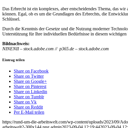
Das Erbrecht ist ein komplexes, aber entscheidendes Thema, das wir 
können. Egal, ob es um die Grundlagen des Erbrechts, die Entwicklung 
Schlüssel.
Durch die Kenntnis der Gesetze und die Nutzung moderner Technologi
Unterstützung für Ihre individuellen Bedürfnisse in diesem wichtigen
Bildnachweis:
NINENII – stock.adobe.com //
p365.de – stock.adobe.com
Eintrag teilen
Share on Facebook
Share on Twitter
Share on Google+
Share on Pinterest
Share on Linkedin
Share on Tumblr
Share on Vk
Share on Reddit
Per E-Mail teilen
https://rund-um-die-arbeitswelt.com/wp-content/uploads/2023/09/A
arbeitswelt2-300x144.png
admin
2023-09-04 12:19:44
2023-09-04 12