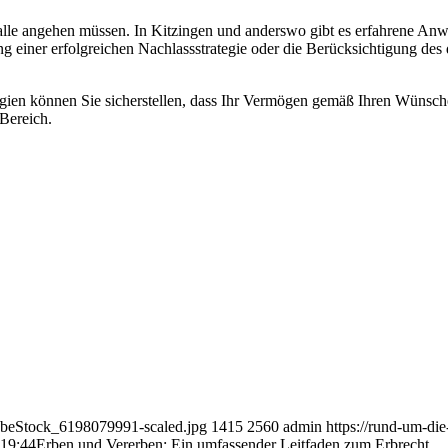
alle angehen müssen. In Kitzingen und anderswo gibt es erfahrene Anwä
einer erfolgreichen Nachlassstrategie oder die Berücksichtigung des di
en können Sie sicherstellen, dass Ihr Vermögen gemäß Ihren Wünschen
 Bereich.
dobeStock_6198079991-scaled.jpg
1415
2560
admin
https://rund-um-di
:19:44
Erben und Vererben: Ein umfassender Leitfaden zum Erbrecht