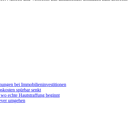
chungen bei Immobilieninvestitionen
skosten spürbar senkt
wo echte Hautstraffung beginnt
lever umgehen