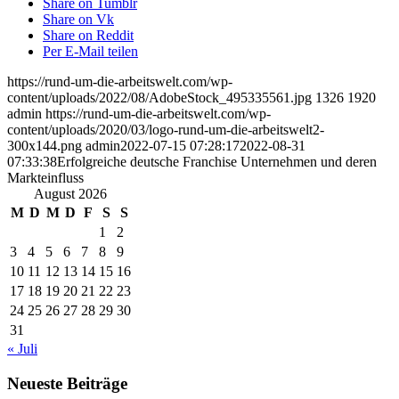
Share on Tumblr
Share on Vk
Share on Reddit
Per E-Mail teilen
https://rund-um-die-arbeitswelt.com/wp-
content/uploads/2022/08/AdobeStock_495335561.jpg
1326
1920
admin
https://rund-um-die-arbeitswelt.com/wp-
content/uploads/2020/03/logo-rund-um-die-arbeitswelt2-
300x144.png
admin
2022-07-15 07:28:17
2022-08-31
07:33:38
Erfolgreiche deutsche Franchise Unternehmen und deren
Markteinfluss
August 2026
M
D
M
D
F
S
S
1
2
3
4
5
6
7
8
9
10
11
12
13
14
15
16
17
18
19
20
21
22
23
24
25
26
27
28
29
30
31
« Juli
Neueste Beiträge