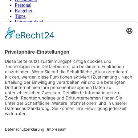
Personal
Ratgeber
Tipps
Uncategorized
Vertragsfragen
Neueste Beiträge
Raucherpause gestalten: Vape als Alternative zur Zigarette?
Finanzierungslücken entlarvt: So vermeiden Sie teure
Überraschungen bei Immobilieninvestitionen
Wie Ihr Unternehmen mit cleverer Ressourcenschonung
Betriebskosten spürbar senkt
Warum herkömmliche Methoden an ihre Grenzen stoßen –
und wo echte Hautstraffung beginnt
Wenn das Auto ausfällt: Wie Unternehmen den Pendler-Stau
clever umgehen
© Copyright - Rund um die Arbeitswelt
Facebook
Instagram
Mail
Datenschutz