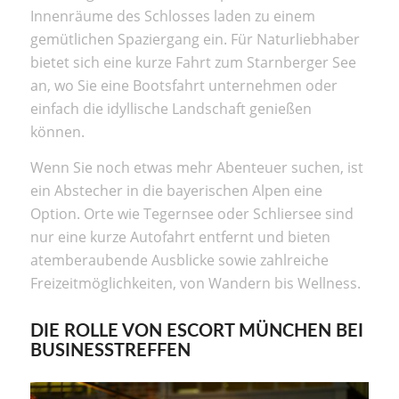
Innenräume des Schlosses laden zu einem
gemütlichen Spaziergang ein. Für Naturliebhaber
bietet sich eine kurze Fahrt zum Starnberger See
an, wo Sie eine Bootsfahrt unternehmen oder
einfach die idyllische Landschaft genießen
können.
Wenn Sie noch etwas mehr Abenteuer suchen, ist
ein Abstecher in die bayerischen Alpen eine
Option. Orte wie Tegernsee oder Schliersee sind
nur eine kurze Autofahrt entfernt und bieten
atemberaubende Ausblicke sowie zahlreiche
Freizeitmöglichkeiten, von Wandern bis Wellness.
DIE ROLLE VON ESCORT MÜNCHEN BEI
BUSINESSTREFFEN