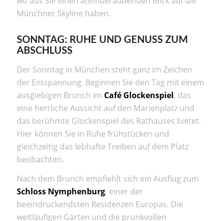
wo aus Sie einen atemberaubenden Blick auf die
Münchner Skyline haben.
SONNTAG: RUHE UND GENUSS ZUM
ABSCHLUSS
Der Sonntag in München steht ganz im Zeichen
der Entspannung. Beginnen Sie den Tag mit einem
ausgiebigen Brunch im
Café Glockenspiel
, das
eine herrliche Aussicht auf den Marienplatz und
das berühmte Glockenspiel des Rathauses bietet.
Hier können Sie in Ruhe frühstücken und
gleichzeitig das lebhafte Treiben auf dem Platz
beobachten.
Nach dem Brunch empfiehlt sich ein Ausflug zum
Schloss Nymphenburg
, einer der
beeindruckendsten Residenzen Europas. Die
weitläufigen Gärten und die prunkvollen