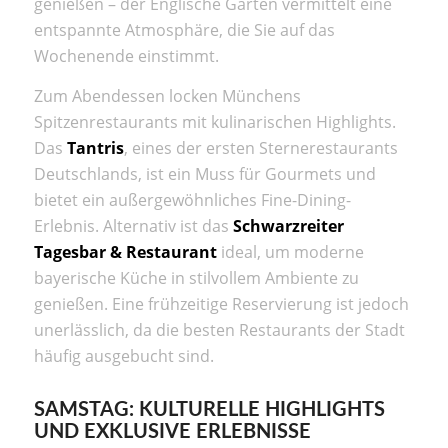
genießen – der Englische Garten vermittelt eine
entspannte Atmosphäre, die Sie auf das
Wochenende einstimmt.
Zum Abendessen locken Münchens
Spitzenrestaurants mit kulinarischen Highlights.
Das
Tantris
, eines der ersten Sternerestaurants
Deutschlands, ist ein Muss für Gourmets und
bietet ein außergewöhnliches Fine-Dining-
Erlebnis. Alternativ ist das
Schwarzreiter
Tagesbar & Restaurant
ideal, um moderne
bayerische Küche in stilvollem Ambiente zu
genießen. Eine frühzeitige Reservierung ist jedoch
unerlässlich, da die besten Restaurants der Stadt
häufig ausgebucht sind.
SAMSTAG: KULTURELLE HIGHLIGHTS
UND EXKLUSIVE ERLEBNISSE