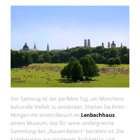
Der Samstag ist der perfekte Tag, um Münchens
kulturelle Vielfalt zu entdecken. Starten Sie Ihren
Morgen mit einem Besuch im
Lenbachhaus
,
einem Museum, das für seine umfangreiche
Sammlung des „Blauen Reiters“ berühmt ist. Die
Kombination aus moderner Architektur und