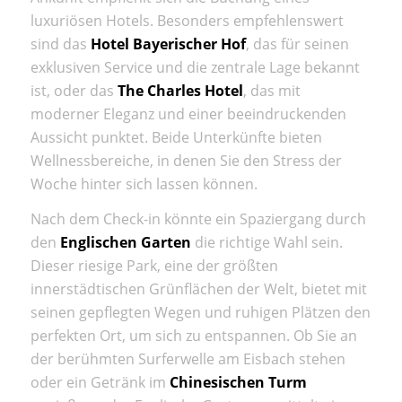
luxuriösen Hotels. Besonders empfehlenswert
sind das
Hotel Bayerischer Hof
, das für seinen
exklusiven Service und die zentrale Lage bekannt
ist, oder das
The Charles Hotel
, das mit
moderner Eleganz und einer beeindruckenden
Aussicht punktet. Beide Unterkünfte bieten
Wellnessbereiche, in denen Sie den Stress der
Woche hinter sich lassen können.
Nach dem Check-in könnte ein Spaziergang durch
den
Englischen Garten
die richtige Wahl sein.
Dieser riesige Park, eine der größten
innerstädtischen Grünflächen der Welt, bietet mit
seinen gepflegten Wegen und ruhigen Plätzen den
perfekten Ort, um sich zu entspannen. Ob Sie an
der berühmten Surferwelle am Eisbach stehen
oder ein Getränk im
Chinesischen Turm