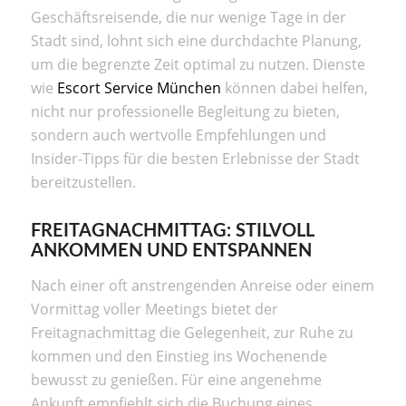
Geschäftsreisende, die nur wenige Tage in der
Stadt sind, lohnt sich eine durchdachte Planung,
um die begrenzte Zeit optimal zu nutzen. Dienste
wie
Escort Service München
können dabei helfen,
nicht nur professionelle Begleitung zu bieten,
sondern auch wertvolle Empfehlungen und
Insider-Tipps für die besten Erlebnisse der Stadt
bereitzustellen.
FREITAGNACHMITTAG: STILVOLL
ANKOMMEN UND ENTSPANNEN
Nach einer oft anstrengenden Anreise oder einem
Vormittag voller Meetings bietet der
Freitagnachmittag die Gelegenheit, zur Ruhe zu
kommen und den Einstieg ins Wochenende
bewusst zu genießen. Für eine angenehme
Ankunft empfiehlt sich die Buchung eines