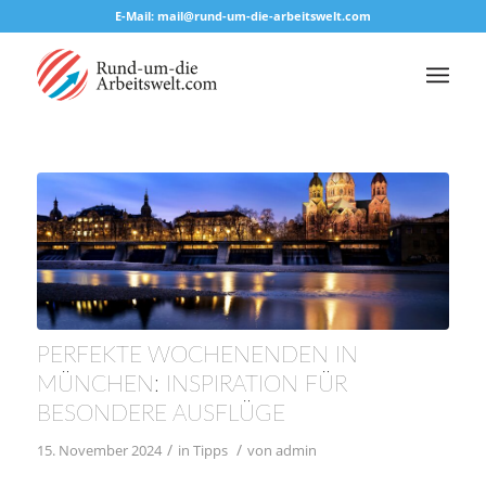
E-Mail: mail@rund-um-die-arbeitswelt.com
PERFEKTE WOCHENENDEN IN
MÜNCHEN: INSPIRATION FÜR
BESONDERE AUSFLÜGE
/
/
15. November 2024
in
Tipps
von
admin