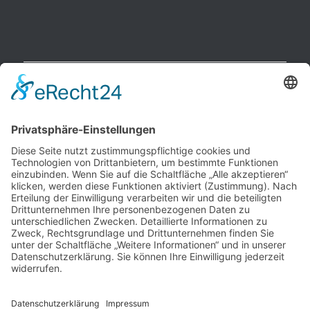
NEUESTE BEITRÄGE
Raucherpause gestalten: Vape als Alternative zur Zigarette?
Finanzierungslücken entlarvt: So vermeiden Sie teure
Überraschungen bei Immobilieninvestitionen
Wie Ihr Unternehmen mit cleverer Ressourcenschonung
Betriebskosten spürbar senkt
Warum herkömmliche Methoden an ihre Grenzen stoßen –
und wo echte Hautstraffung beginnt
Wenn das Auto ausfällt: Wie Unternehmen den Pendler-Stau