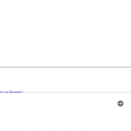
ve zur Zigarette?
en Sie teure Überraschungen bei
censchonung Betriebskosten spürbar senkt
nzen stoßen – und wo echte Hautstraffung