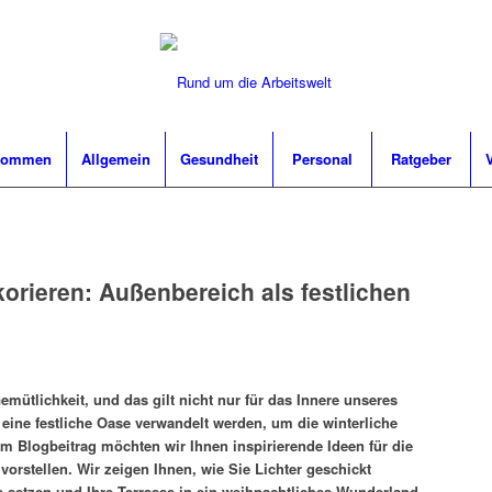
lkommen
Allgemein
Gesundheit
Personal
Ratgeber
korieren: Außenbereich als festlichen
Gemütlichkeit, und das gilt nicht nur für das Innere unseres
eine festliche Oase verwandelt werden, um die winterliche
m Blogbeitrag möchten wir Ihnen inspirierende Ideen für die
 vorstellen. Wir zeigen Ihnen, wie Sie Lichter geschickt
 setzen und Ihre Terrasse in ein weihnachtliches Wunderland