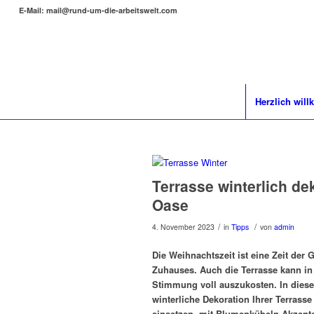
E-Mail: mail@rund-um-die-arbeitswelt.com
Herzlich wil
Terrasse winterlich de
Oase
/
/
4. November 2023
in
Tipps
von
admin
Die Weihnachtszeit ist eine Zeit der 
Zuhauses. Auch die Terrasse kann in 
Stimmung voll auszukosten. In diese
winterliche Dekoration Ihrer Terrasse
einsetzen, mit Blumenkübeln Akzente