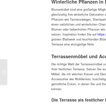
Winterliche Pflanzen in
Blumenkübel sind eine großartige Möglic
gleichzeitig Ihre winterliche Dekoratio
Pflanzen wie Tannenzweigen, Stechpalm
einen natürlichen und winterlichen Cha
Blumen oder farbenfrohen Pflanzen wie
setzen. Inspiration finden Sie auf
https
grünem Blattwerk und leuchtenden Blüten
Terrasse eine einzigartige Note.
Terrassenmöbel und Acc
Die richtige Wahl der Terrassenmöbel un
Arbeiten von Zuhause:
Ihrer festlichen Terrasse. Setzen Sie 
Kreative Design-Ideen
Möbel, die mit weichen Kissen und Deck
für das Homeoffice
Accessoires wie Wolldecken, kuschelig
gemütliche Ecken, in denen Sie und Ihr
können.
Die Terrasse als festliche