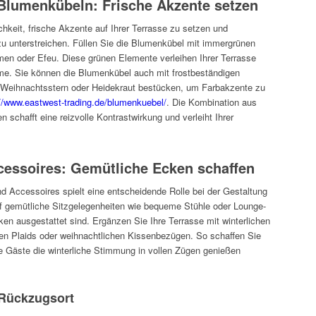
 Blumenkübeln: Frische Akzente setzen
hkeit, frische Akzente auf Ihrer Terrasse zu setzen und
n zu unterstreichen. Füllen Sie die Blumenkübel mit immergrünen
en oder Efeu. Diese grünen Elemente verleihen Ihrer Terrasse
rme. Sie können die Blumenkübel auch mit frostbeständigen
 Weihnachtsstern oder Heidekraut bestücken, um Farbakzente zu
://www.eastwest-trading.de/blumenkuebel/
. Die Kombination aus
 schafft eine reizvolle Kontrastwirkung und verleiht Ihrer
essoires: Gemütliche Ecken schaffen
d Accessoires spielt eine entscheidende Rolle bei der Gestaltung
auf gemütliche Sitzgelegenheiten wie bequeme Stühle oder Lounge-
en ausgestattet sind. Ergänzen Sie Ihre Terrasse mit winterlichen
en Plaids oder weihnachtlichen Kissenbezügen. So schaffen Sie
e Gäste die winterliche Stimmung in vollen Zügen genießen
r Rückzugsort