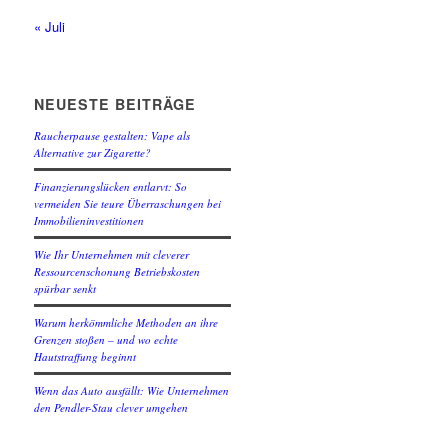
« Juli
NEUESTE BEITRÄGE
Raucherpause gestalten: Vape als
Alternative zur Zigarette?
Finanzierungslücken entlarvt: So
vermeiden Sie teure Überraschungen bei
Immobilieninvestitionen
Wie Ihr Unternehmen mit cleverer
Ressourcenschonung Betriebskosten
spürbar senkt
Warum herkömmliche Methoden an ihre
Grenzen stoßen – und wo echte
Hautstraffung beginnt
Wenn das Auto ausfällt: Wie Unternehmen
den Pendler-Stau clever umgehen