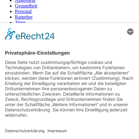
Allgemein
Gesundheit
Personal
Ratgeber
Tipps
Uncategorized
Vertragsfragen
Neueste Beiträge
Raucherpause gestalten: Vape als Alternative zur Zigarette?
Finanzierungslücken entlarvt: So vermeiden Sie teure
Überraschungen bei Immobilieninvestitionen
Wie Ihr Unternehmen mit cleverer Ressourcenschonung
Betriebskosten spürbar senkt
Warum herkömmliche Methoden an ihre Grenzen stoßen –
und wo echte Hautstraffung beginnt
Wenn das Auto ausfällt: Wie Unternehmen den Pendler-Stau
clever umgehen
© Copyright - Rund um die Arbeitswelt
Facebook
Instagram
Mail