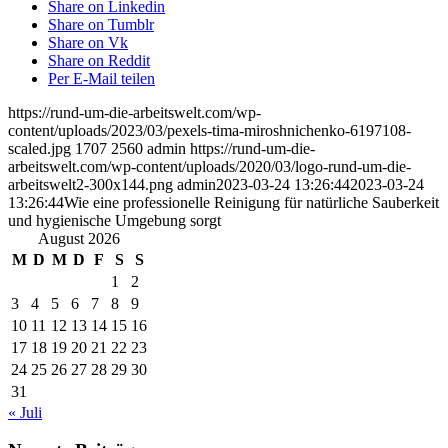
Share on Linkedin
Share on Tumblr
Share on Vk
Share on Reddit
Per E-Mail teilen
https://rund-um-die-arbeitswelt.com/wp-
content/uploads/2023/03/pexels-tima-miroshnichenko-6197108-
scaled.jpg
1707
2560
admin
https://rund-um-die-
arbeitswelt.com/wp-content/uploads/2020/03/logo-rund-um-die-
arbeitswelt2-300x144.png
admin
2023-03-24 13:26:44
2023-03-24
13:26:44
Wie eine professionelle Reinigung für natürliche Sauberkeit
und hygienische Umgebung sorgt
August 2026
M
D
M
D
F
S
S
1
2
3
4
5
6
7
8
9
10
11
12
13
14
15
16
17
18
19
20
21
22
23
24
25
26
27
28
29
30
31
« Juli